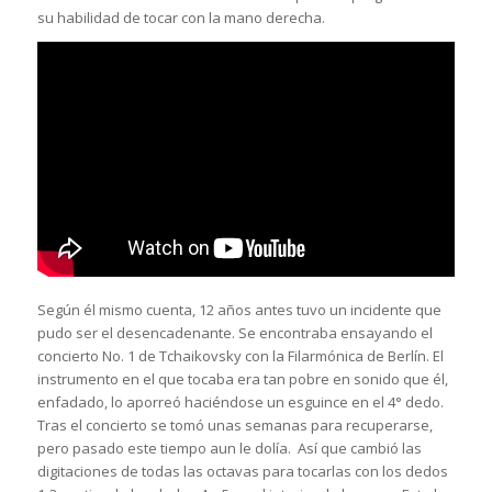
su habilidad de tocar con la mano derecha.
Según él mismo cuenta, 12 años antes tuvo un incidente que
pudo ser el desencadenante. Se encontraba ensayando el
concierto No. 1 de Tchaikovsky con la Filarmónica de Berlín. El
instrumento en el que tocaba era tan pobre en sonido que él,
enfadado, lo aporreó haciéndose un esguince en el 4° dedo.
Tras el concierto se tomó unas semanas para recuperarse,
pero pasado este tiempo aun le dolía. Así que cambió las
digitaciones de todas las octavas para tocarlas con los dedos