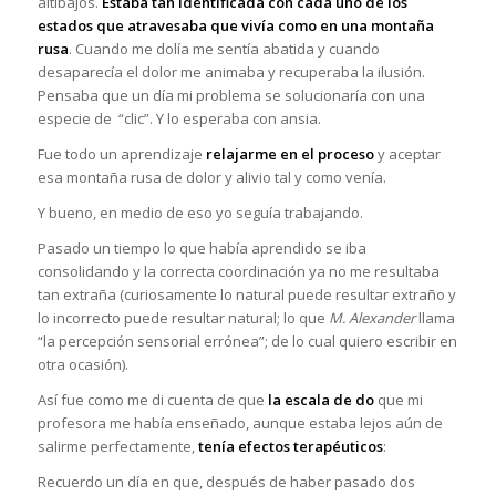
altibajos.
Estaba tan identificada con cada uno de los
estados que atravesaba que vivía como en una montaña
rusa
. Cuando me dolía me sentía abatida y cuando
desaparecía el dolor me animaba y recuperaba la ilusión.
Pensaba que un día mi problema se solucionaría con una
especie de “clic”. Y lo esperaba con ansia.
Fue todo un aprendizaje
relajarme en el proceso
y aceptar
esa montaña rusa de dolor y alivio tal y como venía.
Y bueno, en medio de eso yo seguía trabajando.
Pasado un tiempo lo que había aprendido se iba
consolidando y la correcta coordinación ya no me resultaba
tan extraña (curiosamente lo natural puede resultar extraño y
lo incorrecto puede resultar natural; lo que
M. Alexander
llama
“la percepción sensorial errónea”; de lo cual quiero escribir en
otra ocasión).
Así fue como me di cuenta de que
la escala de do
que mi
profesora me había enseñado, aunque estaba lejos aún de
salirme perfectamente,
tenía efectos terapéuticos
:
Recuerdo un día en que, después de haber pasado dos