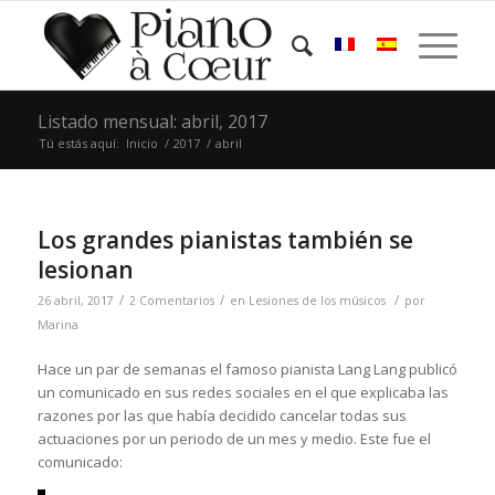
Listado mensual: abril, 2017
Tú estás aquí:
Inicio
/
2017
/
abril
Los grandes pianistas también se
lesionan
/
/
/
26 abril, 2017
2 Comentarios
en
Lesiones de los músicos
por
Marina
Hace un par de semanas el famoso pianista Lang Lang publicó
un comunicado en sus redes sociales en el que explicaba las
razones por las que había decidido cancelar todas sus
actuaciones por un periodo de un mes y medio. Este fue el
comunicado: