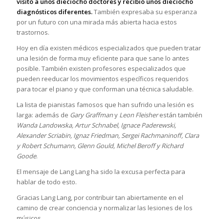
visitó a unos dieciocho doctores y recibió unos dieciocho
diagnósticos diferentes.
También expresaba su esperanza
por un futuro con una mirada más abierta hacia estos
trastornos.
Hoy en día existen médicos especializados que pueden tratar
una lesión de forma muy eficiente para que sane lo antes
posible. También existen profesores especializados que
pueden reeducar los movimientos específicos requeridos
para tocar el piano y que conforman una técnica saludable.
La lista de pianistas famosos que han sufrido una lesión es
larga: además de
Gary Graffman
y
Leon Fleisher
están también
Wanda Landowska, Artur Schnabel, Ignace Paderewski,
Alexander Scriabin, Ignaz Friedman, Sergei Rachmaninoff, Clara
y Robert Schumann, Glenn Gould, Michel Beroff y Richard
Goode
.
El mensaje de Lang Lang ha sido la excusa perfecta para
hablar de todo esto.
Gracias Lang Lang, por contribuir tan abiertamente en el
camino de crear conciencia y normalizar las lesiones de los
músicos.