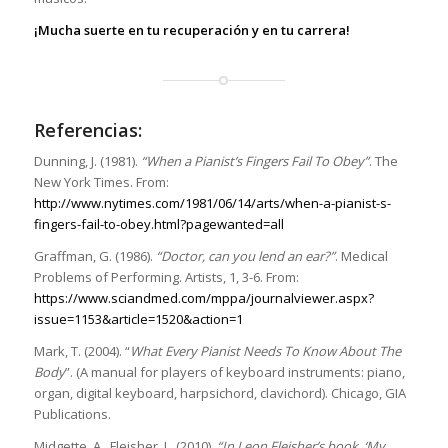
¡Mucha suerte en tu recuperación y en tu carrera!
Referencias:
Dunning, J. (1981).
“When a Pianist’s Fingers Fail To Obey”
. The
New York Times. From:
http://www.nytimes.com/1981/06/14/arts/when-a-pianist-s-
fingers-fail-to-obey.html?pagewanted=all
Graffman, G. (1986).
“Doctor, can you lend an ear?”
. Medical
Problems of Performing. Artists, 1, 3-6. From:
https://www.sciandmed.com/mppa/journalviewer.aspx?
issue=1153&article=1520&action=1
Mark, T. (2004). “
What Every Pianist Needs To Know About The
Body
”. (A manual for players of keyboard instruments: piano,
organ, digital keyboard, harpsichord, clavichord). Chicago, GIA
Publications.
Midgette, A., Fleisher, L. (2010).
“In Leon Fleisher’s book, ‘My