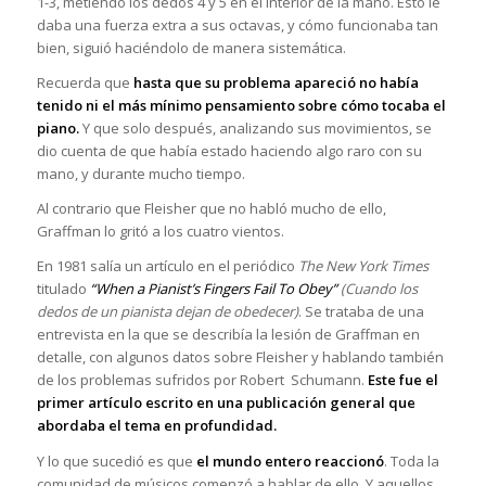
1-3, metiendo los dedos 4 y 5 en el interior de la mano. Esto le
daba una fuerza extra a sus octavas, y cómo funcionaba tan
bien, siguió haciéndolo de manera sistemática.
Recuerda que
hasta que su problema apareció no había
tenido ni el más mínimo pensamiento sobre cómo tocaba el
piano.
Y que solo después, analizando sus movimientos, se
dio cuenta de que había estado haciendo algo raro con su
mano, y durante mucho tiempo.
Al contrario que Fleisher que no habló mucho de ello,
Graffman lo gritó a los cuatro vientos.
En 1981 salía un artículo en el periódico
The New York Times
titulado
“When a Pianist’s Fingers Fail To Obey”
(Cuando los
dedos de un pianista dejan de obedecer)
. Se trataba de una
entrevista en la que se describía la lesión de Graffman en
detalle, con algunos datos sobre Fleisher y hablando también
de los problemas sufridos por Robert Schumann.
Este fue el
primer artículo escrito en una publicación general que
abordaba el tema en profundidad.
Y lo que sucedió es que
el mundo entero reaccionó
. Toda la
comunidad de músicos comenzó a hablar de ello. Y aquellos