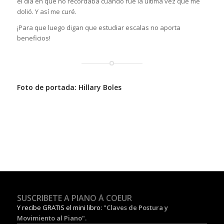
el día en que no recordaba cuando fue la última vez que me
dolió. Y así me curé.
¡Para que luego digan que estudiar escalas no aporta
beneficios!
Foto de portada:
Hillary Boles
SUSCRIBETE A PIANO À COEUR
Y recibe GRATIS el mini libro:
"Claves de Postura y
Movimiento al Piano".