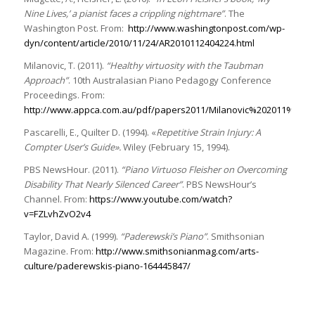
Nine Lives,’ a pianist faces a crippling nightmare”
. The
Washington Post. From:
http://www.washingtonpost.com/wp-
dyn/content/article/2010/11/24/AR2010112404224.html
Milanovic, T. (2011).
“Healthy virtuosity with the Taubman
Approach”
. 10th Australasian Piano Pedagogy Conference
Proceedings. From:
http://www.appca.com.au/pdf/papers2011/Milanovic%202011%20
Pascarelli, E., Quilter D. (1994). «
Repetitive Strain Injury: A
Compter User’s Guide».
Wiley (February 15, 1994).
PBS NewsHour. (2011).
“Piano Virtuoso Fleisher on Overcoming
Disability That Nearly Silenced Career”
. PBS NewsHour’s
Channel. From:
https://www.youtube.com/watch?
v=FZLvhZvO2v4
Taylor, David A. (1999).
“Paderewski’s Piano”
. Smithsonian
Magazine. From:
http://www.smithsonianmag.com/arts-
culture/paderewskis-piano-164445847/