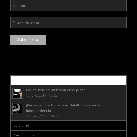
Lo más leído
Las causas de mi lesión en el piano
13 julio, 2017 - 12:35
¡Pero si el cuarto dedo es débil! El mito de la
independencia...
19 mayo, 2017 - 19:29
Lo último
Comentarios