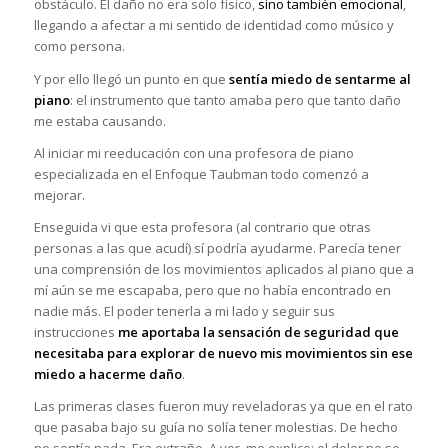
obstáculo. El daño no era solo físico,
sino también emocional
,
llegando a afectar a mi sentido de identidad como músico y
como persona.
Y por ello llegó un punto en que
sentía miedo de sentarme al
piano
: el instrumento que tanto amaba pero que tanto daño
me estaba causando.
Al iniciar mi reeducación con una profesora de piano
especializada en el Enfoque Taubman todo comenzó a
mejorar.
Enseguida vi que esta profesora (al contrario que otras
personas a las que acudí) sí podría ayudarme. Parecía tener
una comprensión de los movimientos aplicados al piano que a
mí aún se me escapaba, pero que no había encontrado en
nadie más. El poder tenerla a mi lado y seguir sus
instrucciones
me aportaba la sensación de seguridad que
necesitaba para explorar de nuevo mis movimientos sin ese
miedo a hacerme daño
.
Las primeras clases fueron muy reveladoras ya que en el rato
que pasaba bajo su guía no solía tener molestias. De hecho
no sentía nada. Era extraño. A ver, me explico: el dolor no se