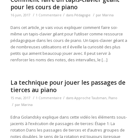
pour les cours de piano
/
/
/
16 juin, 2017
1 Commentaire
dans
Pédagogie
par
Marina
Dans cet article, je vais vous expliquer comment faire soi-
même un tapis-clavier géant pour l’utiliser comme ressource
pédagogique dans les cours de piano. Un tapis-clavier géant a
de nombreuses utilisations et il éveille la curiosité des plus
petits qui aiment beaucoup jouer avec. Il peut servir à
renforcer les noms des notes, des intervalles, le […]
La technique pour jouer les passages de
tierces au piano
/
/
15 mai, 2017
1 Commentaire
dans
Approche Taubman
,
Piano
/
par
Marina
Edna Golandsky explique dans cette vidéo les éléments sous-
jacents à l’exécution de passages de tierces: Étape 1: La
rotation Dans les passages de tierces et d’autres groupes de
notes doubles, le sens de la rotation est toujours (presque