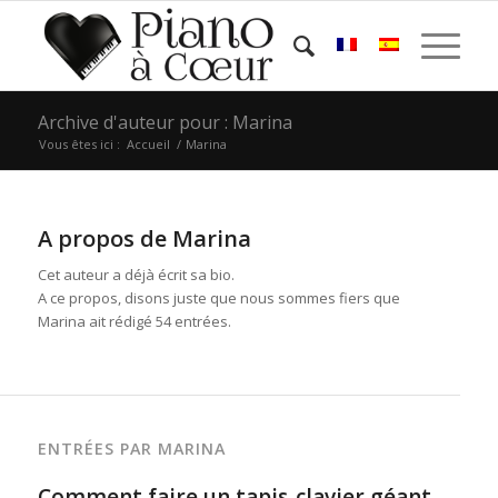
Archive d'auteur pour : Marina
Vous êtes ici :
Accueil
/
Marina
A propos de
Marina
Cet auteur a déjà écrit sa bio.
A ce propos, disons juste que nous sommes fiers que
Marina
ait rédigé 54 entrées.
ENTRÉES PAR MARINA
Comment faire un tapis-clavier géant