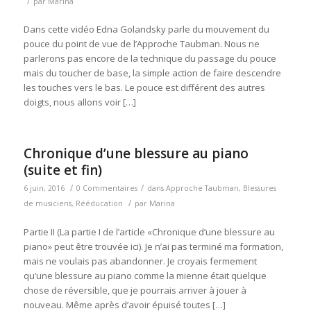
/
par
Marina
Dans cette vidéo Edna Golandsky parle du mouvement du
pouce du point de vue de l’Approche Taubman. Nous ne
parlerons pas encore de la technique du passage du pouce
mais du toucher de base, la simple action de faire descendre
les touches vers le bas. Le pouce est différent des autres
doigts, nous allons voir […]
Chronique d’une blessure au piano
(suite et fin)
/
/
6 juin, 2016
0 Commentaires
dans
Approche Taubman
,
Blessures
/
de musiciens
,
Rééducation
par
Marina
Partie II (La partie I de l’article «Chronique d’une blessure au
piano» peut être trouvée ici). Je n’ai pas terminé ma formation,
mais ne voulais pas abandonner. Je croyais fermement
qu’une blessure au piano comme la mienne était quelque
chose de réversible, que je pourrais arriver à jouer à
nouveau. Même après d’avoir épuisé toutes […]