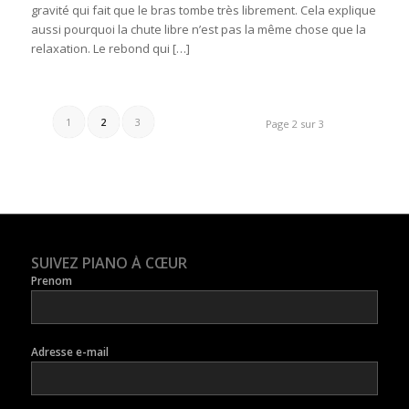
gravité qui fait que le bras tombe très librement. Cela explique
aussi pourquoi la chute libre n’est pas la même chose que la
relaxation. Le rebond qui […]
1
2
3
Page 2 sur 3
SUIVEZ PIANO À CŒUR
Prenom
Adresse e-mail