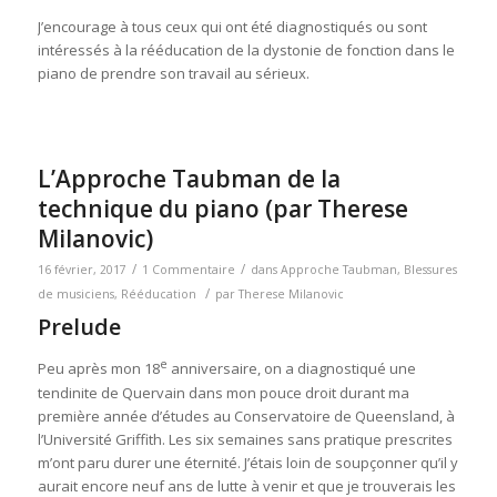
J’encourage à tous ceux qui ont été diagnostiqués ou sont
intéressés à la rééducation de la dystonie de fonction dans le
piano de prendre son travail au sérieux.
L’Approche Taubman de la
technique du piano (par Therese
Milanovic)
/
/
16 février, 2017
1 Commentaire
dans
Approche Taubman
,
Blessures
/
de musiciens
,
Rééducation
par
Therese Milanovic
Prelude
e
Peu après mon 18
anniversaire, on a diagnostiqué une
tendinite de Quervain dans mon pouce droit durant ma
première année d’études au Conservatoire de Queensland, à
l’Université Griffith. Les six semaines sans pratique prescrites
m’ont paru durer une éternité. J’étais loin de soupçonner qu’il y
aurait encore neuf ans de lutte à venir et que je trouverais les