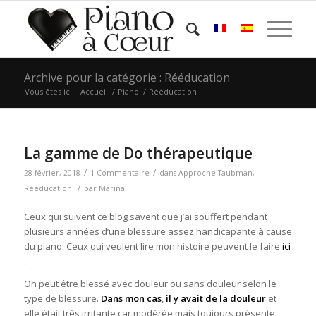
Archive pour la catégorie : Rééducation
Vous êtes ici :
Accueil
/
Piano
/
Rééducation
La gamme de Do thérapeutique
/
/
28 février, 2018
1 Commentaire
dans
Approche Taubman
,
/
Rééducation
par
Marina
Ceux qui suivent ce blog savent que j’ai souffert pendant
plusieurs années d’une blessure assez handicapante à cause
du piano. Ceux qui veulent lire mon histoire peuvent le faire
ici
.
On peut être blessé avec douleur ou sans douleur selon le
type de blessure.
Dans mon cas
,
il y avait
de la
douleur
et
elle était très irritante car modérée mais toujours présente.