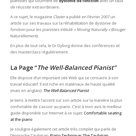
pianistes qui souffrent de
dystonie de
fonction
avec un taux
de réussite extraordinaire.
A ce sujet, le magazine
Clavier
a publié en Février 2007 un
article sur ses travaux sur la réhabilitation de dystonie de
fonction pour les pianistes intitulé
« Moving Naturally »
(Bouger
Naturellement).
En plus de tout cela, le Dr Dybvig donne des conférences et
des masterclass régulièrement.
La Page
“
The Well-Balanced Pianist”
Elle dispose d’un important site Web qui se consacre à son
travail éducatif. Il est riche en matériaux de haute qualité
(mais en anglais):
The Well-Balanced Pianist
Je tiens à mettre l’accent sur son article sur la manière la plus
confortable de s’assoir au piano. C’est à mon avis le meilleur
guide disponible sur Internet à ce sujet:
Comfortable seating
at the piano
Je souligne également cet article très complet qui parle de
l’Approche Taubman:
Piano Technique: The Taubman