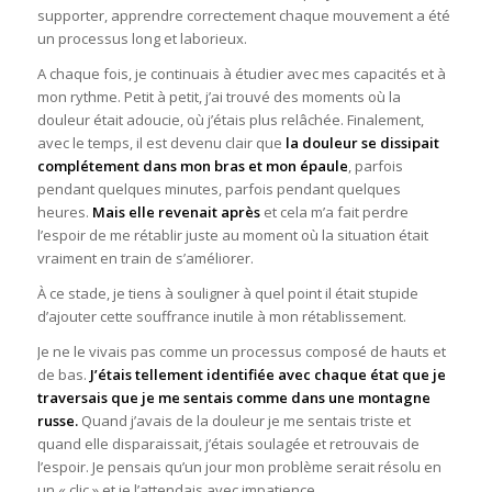
supporter, apprendre correctement chaque mouvement a été
un processus long et laborieux.
A chaque fois, je continuais à étudier avec mes capacités et à
mon rythme. Petit à petit, j’ai trouvé des moments où la
douleur était adoucie, où j’étais plus relâchée. Finalement,
avec le temps, il est devenu clair que
la douleur se dissipait
complétement dans mon bras et mon épaule
, parfois
pendant quelques minutes, parfois pendant quelques
heures.
Mais elle revenait
après
et cela m’a fait perdre
l’espoir de me rétablir juste au moment où la situation était
vraiment en train de s’améliorer.
À ce stade, je tiens à souligner à quel point il était stupide
d’ajouter cette souffrance inutile à mon rétablissement.
Je ne le vivais pas comme un processus composé de hauts et
de bas.
J’étais tellement identifiée avec chaque état que je
traversais que je me sentais comme dans une montagne
russe.
Quand j’avais de la douleur je me sentais triste et
quand elle disparaissait, j’étais soulagée et retrouvais de
l’espoir. Je pensais qu’un jour mon problème serait résolu en
un « clic » et je l’attendais avec impatience.