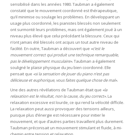
sensibilisé dans les années 1980. Taubman a également
constaté que le mouvement coordonné est thérapeutique,
qu’il minimise ou soulage les problèmes. En développant un
usage plus coordonné, les pianistes blessés non seulement
ont surmonté leurs problèmes, mais ont également joué à un
niveau plus élevé que celui précédant la blessure. Ceux qui
n’ont jamais été blessés ont acquis un tout autre niveau de
facilité. En outre, Taubman a découvert que
«c’est le
mouvement correct qui produit une technique remarquable,
pas le développement musculaire».
Taubman a également
souligné le plaisir physique du jeu bien coordonné. Elle
pensait que
«si la sensation de jouer du piano n’est pas
délicieuse et euphorique, vous faites quelque chose de mal».
Une des autres révélations de Taubman était que
«la
relaxation est le résultat, non la cause, du jeu correct».
La
relaxation excessive est lourde, ce qui rend la vélocité difficile.
La relaxation peut aussi provoquer des tensions ailleurs,
puisque plus d’énergie est nécessaire pour initier le
mouvement, et que d’autres parties travaillent plus durement.
Taubman préconisait un mouvement stimulant et fluide, à mi-
chemin entre tension et relaxation.