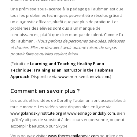
Une prémisse sous-jacente à la pédagogie Taubman est que
tous les problèmes techniques peuvent être résolus grâce à
un diagnostic efficace, plutôt que par plus de pratique. Les
problèmes des élèves sont dus à un manque de
connaissances, plutôt que d’un manque de talent. Comme l’a
dit Taubman,
«Nous parlons de personnes dévouées, sérieuses
et douées. Elles ne devraient avoir aucune raison de ne pas
pouvoir faire ce qu’elles veulent faire»
.
(Extrait de
Learning and Teaching Healthy Piano
Technique: Training as an Instructor in the Taubman
Approach.
Disponible via
www.theresemilanovic.com
.)
Comment en savoir plus ?
Les outils et les idées de Dorothy Taubman sont accessibles à
tout le monde. Les vidéos sont disponibles en ligne via
www.golandskyinstitute.org
et
www.ednagolandsky.com
. Bien
qu’il n’y ait pas de substitut à des cours en personne, on peut
accomplir beaucoup sur Skype.
Vous pouvez visiter
www.theresemilanovic.com
pour lire des