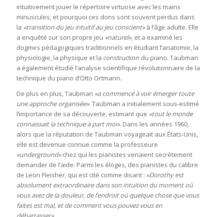
intuitivement jouer le répertoire virtuose avec les mains
minuscules, et pourquoi ces dons sont souvent perdus dans
la
«transition du jeu intuitif au jeu conscient»
à l’âge adulte. Elle
a enquêté sur son propre jeu
«naturel»
, et a examiné les
dogmes pédagogiques traditionnels en étudiant l’anatomie, la
physiologie, la physique et la construction du piano. Taubman
a également étudié l’analyse scientifique révolutionnaire de la
technique du piano d’Otto Ortmann.
De plus en plus, Taubman
«a commencé à voir émerger toute
une approche organisée»
. Taubman a initialement sous-estimé
l’importance de sa découverte, estimant que
«tout le monde
connaissait la technique à part moi»
. Dans les années 1960,
alors que la réputation de Taubman voyageait aux États-Unis,
elle est devenue connue comme la professeure
«underground»
chez qui les pianistes venaient secrètement
demander de l’aide. Parmi les éloges, des pianistes du calibre
de Leon Fleisher, qui est cité comme disant :
«Dorothy est
absolument extraordinaire dans son intuition du moment où
vous avez de la douleur, de l’endroit où quelque chose que vous
faites est mal, et de comment vous pouvez vous en
débarrasser»
.