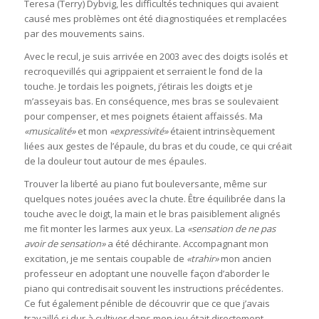
Teresa (Terry) Dybvig, les difficultés techniques qui avaient
causé mes problèmes ont été diagnostiquées et remplacées
par des mouvements sains.
Avec le recul, je suis arrivée en 2003 avec des doigts isolés et
recroquevillés qui agrippaient et serraient le fond de la
touche. Je tordais les poignets, j’étirais les doigts et je
m’asseyais bas. En conséquence, mes bras se soulevaient
pour compenser, et mes poignets étaient affaissés. Ma
«musicalité»
et mon
«expressivité»
étaient intrinsèquement
liées aux gestes de l’épaule, du bras et du coude, ce qui créait
de la douleur tout autour de mes épaules.
Trouver la liberté au piano fut bouleversante, même sur
quelques notes jouées avec la chute. Être équilibrée dans la
touche avec le doigt, la main et le bras paisiblement alignés
me fit monter les larmes aux yeux. La
«sensation de ne pas
avoir de sensation»
a été déchirante. Accompagnant mon
excitation, je me sentais coupable de
«trahir»
mon ancien
professeur en adoptant une nouvelle façon d’aborder le
piano qui contredisait souvent les instructions précédentes.
Ce fut également pénible de découvrir que ce que j’avais
travaillé si dur à cultiver dans mon jeu était directement