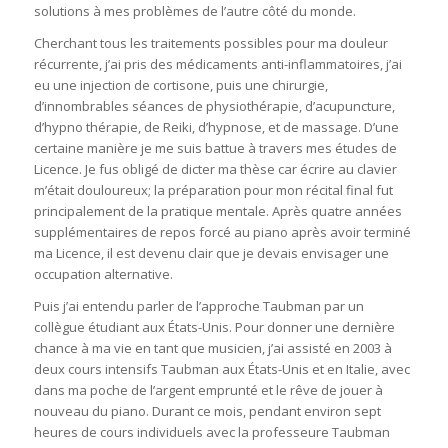
solutions à mes problèmes de l’autre côté du monde.
Cherchant tous les traitements possibles pour ma douleur
récurrente, j’ai pris des médicaments anti-inflammatoires, j’ai
eu une injection de cortisone, puis une chirurgie,
d’innombrables séances de physiothérapie, d’acupuncture,
d’hypno thérapie, de Reiki, d’hypnose, et de massage. D’une
certaine manière je me suis battue à travers mes études de
Licence. Je fus obligé de dicter ma thèse car écrire au clavier
m’était douloureux; la préparation pour mon récital final fut
principalement de la pratique mentale. Après quatre années
supplémentaires de repos forcé au piano après avoir terminé
ma Licence, il est devenu clair que je devais envisager une
occupation alternative.
Puis j’ai entendu parler de l’approche Taubman par un
collègue étudiant aux États-Unis. Pour donner une dernière
chance à ma vie en tant que musicien, j’ai assisté en 2003 à
deux cours intensifs Taubman aux États-Unis et en Italie, avec
dans ma poche de l’argent emprunté et le rêve de jouer à
nouveau du piano. Durant ce mois, pendant environ sept
heures de cours individuels avec la professeure Taubman