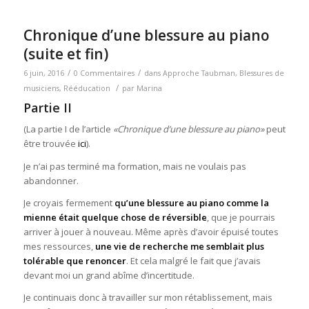
Chronique d’une blessure au piano
(suite et fin)
/
/
6 juin, 2016
0 Commentaires
dans
Approche Taubman
,
Blessures de
/
musiciens
,
Rééducation
par
Marina
Partie II
(La partie I de l’article
«Chronique d’une blessure au piano»
peut
être trouvée
ici
).
Je n’ai pas terminé ma formation, mais ne voulais pas
abandonner.
Je croyais fermement
qu’une blessure au piano comme la
mienne était quelque chose de réversible
, que je pourrais
arriver à jouer à nouveau. Même après d’avoir épuisé toutes
mes ressources,
une vie de recherche me semblait plus
tolérable que renoncer
. Et cela malgré le fait que j’avais
devant moi un grand abîme d’incertitude.
Je continuais donc à travailler sur mon rétablissement, mais