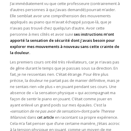
J’ai immédiatement vu que cette professeure (contrairement à
d’autres personnes à qui j’avais demandé) pourrait m’aider.
Elle semblait avoir une compréhension des mouvements
appliqués au piano qui m’avait échappé jusque-là, que je
n’avais pas trouvé chez quelqu’un d’autre. Avoir cette
personne à mes côtés et avoir suivi
ses instructions m’ont
apporté la sensation de sécurité dont j’avais besoin pour
explorer mes mouvements à nouveau sans cette crainte de
la douleur.
Les premiers cours ont été très révélateurs, car je n’avais pas
de gêne durant le temps que je passais sous sa direction. En
fait, je ne ressentais rien. C’était étrange. Pour être plus
précise, la douleur ne partait pas de manier définitive, mais je
ne sentais rien «de plus » en jouant pendant ses cours. Une
absence de « la sensation physique » qui accompagnait ma
façon de sentir le piano en jouant. C’était comme jouer en
ayant enlevé un grand poids sur mes épaules. C’est la
«sensation de ne pas avoir de sensation»
dont parle
Therese
Milanovic
dans
cet article
en racontant sa propre expérience.
Cela m’a fait penser que d’une certaine manière, j’étais accroc
à la tension physique en jouant, comme un moyen de me