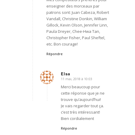
enseigner des morceaux par
patrons sont: Juan Cabeza, Robert
Vandall, Christine Donkin, William
Gillock, Kevin Olson, Jennifer Linn,
Paula Dreyer, Chee-Hwa Tan,
Christopher Fisher, Paul Sheftel,
etc. Bon courage!
Répondre
Elsa
11 mai, 2018 à 10:03
dit
:
Merci beaucoup pour
cette réponse que je ne
trouve qu’aujourd’hui!
Je vais regarder tout ça.
c’est très intéressant!
Bien cordialement
Répondre