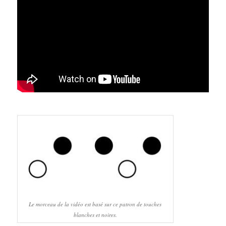
Le morceau de la vidéo est basé sur ce patron de touches
blanches et noires.