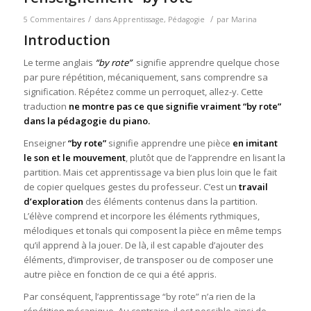
/
/
5 Commentaires
dans
Apprentissage
,
Pédagogie
par
Marina
Introduction
Le terme anglais
“by rote”
signifie apprendre quelque chose
par pure répétition, mécaniquement, sans comprendre sa
signification. Répétez comme un perroquet, allez-y. Cette
traduction
ne montre pas ce que signifie vraiment “by rote”
dans la pédagogie du piano.
Enseigner
“by rote”
signifie apprendre une pièce
en imitant
le son et le mouvement
, plutôt que de l’apprendre en lisant la
partition. Mais cet apprentissage va bien plus loin que le fait
de copier quelques gestes du professeur. C’est un
travail
d’exploration
des éléments contenus dans la partition.
L’élève comprend et incorpore les éléments rythmiques,
mélodiques et tonals qui composent la pièce en même temps
qu’il apprend à la jouer. De là, il est capable d’ajouter des
éléments, d’improviser, de transposer ou de composer une
autre pièce en fonction de ce qui a été appris.
Par conséquent, l’apprentissage “by rote” n’a rien de la
répétition mécanique. Au contraire, il est possible ainsi de