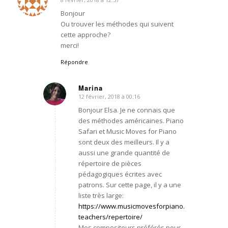
dit
:
Bonjour
Ou trouver les méthodes qui suivent
cette approche?
merci!
Répondre
Marina
12 février, 2018 à 00:16
dit
:
Bonjour Elsa. Je ne connais que
des méthodes américaines. Piano
Safari et Music Moves for Piano
sont deux des meilleurs. Il y a
aussi une grande quantité de
répertoire de pièces
pédagogiques écrites avec
patrons. Sur cette page, il y a une
liste très large:
https://www.musicmovesforpiano.com/for-
teachers/repertoire/
Mes compositeurs préférés pour