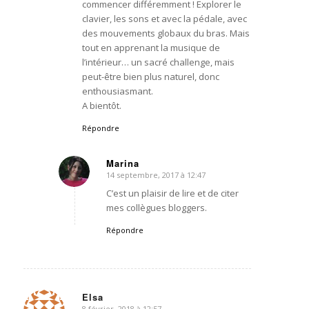
commencer différemment ! Explorer le
clavier, les sons et avec la pédale, avec
des mouvements globaux du bras. Mais
tout en apprenant la musique de
l’intérieur… un sacré challenge, mais
peut-être bien plus naturel, donc
enthousiasmant.
A bientôt.
Répondre
Marina
14 septembre, 2017 à 12:47
dit
:
C’est un plaisir de lire et de citer
mes collègues bloggers.
Répondre
Elsa
8 février, 2018 à 12:57