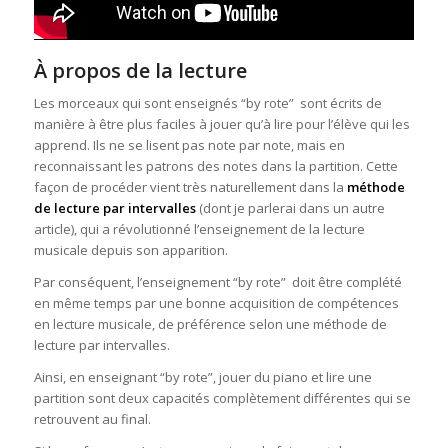
À propos de la lecture
Les morceaux qui sont enseignés “by rote” sont écrits de
manière à être plus faciles à jouer qu’à lire pour l’élève qui les
apprend. Ils ne se lisent pas note par note, mais en
reconnaissant les patrons des notes dans la partition. Cette
façon de procéder vient très naturellement dans la
méthode
de lecture par intervalles
(dont je parlerai dans un autre
article), qui a révolutionné l’enseignement de la lecture
musicale depuis son apparition.
Par conséquent, l’enseignement “by rote” doit être complété
en même temps par une bonne acquisition de compétences
en lecture musicale, de préférence selon une méthode de
lecture par intervalles.
Ainsi, en enseignant “by rote”, jouer du piano et lire une
partition sont deux capacités complètement différentes qui se
retrouvent au final.