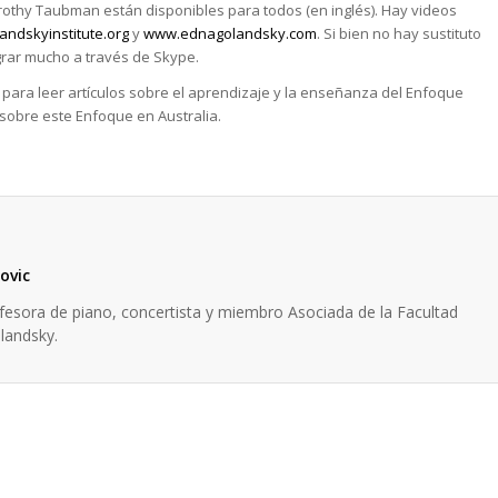
othy Taubman están disponibles para todos (en inglés). Hay videos
ndskyinstitute.org
y
www.ednagolandsky.com
. Si bien no hay sustituto
grar mucho a través de Skype.
para leer artículos sobre el aprendizaje y la enseñanza del Enfoque
sobre este Enfoque en Australia.
ovic
fesora de piano, concertista y miembro Asociada de la Facultad
olandsky.