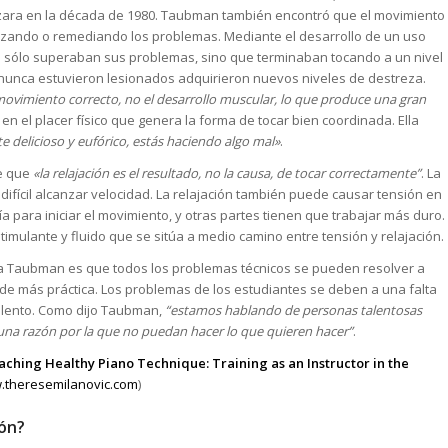
izara en la década de 1980. Taubman también encontró que el movimiento
izando o remediando los problemas. Mediante el desarrollo de un uso
o sólo superaban sus problemas, sino que terminaban tocando a un nivel
e nunca estuvieron lesionados adquirieron nuevos niveles de destreza.
movimiento correcto, no el desarrollo muscular, lo que produce una gran
n el placer físico que genera la forma de tocar bien coordinada. Ella
nte delicioso y eufórico, estás haciendo algo mal»
.
ue que
«la relajación es el resultado, no la causa, de tocar correctamente”
. La
difícil alcanzar velocidad. La relajación también puede causar tensión en
a para iniciar el movimiento, y otras partes tienen que trabajar más duro.
ulante y fluido que se sitúa a medio camino entre tensión y relajación.
 Taubman es que todos los problemas técnicos se pueden resolver a
r de más práctica. Los problemas de los estudiantes se deben a una falta
talento. Como dijo Taubman,
“estamos hablando de personas talentosas
una razón por la que no puedan hacer lo que quieren hacer”
.
ching Healthy Piano Technique: Training as an Instructor in the
theresemilanovic.com
)
ón?