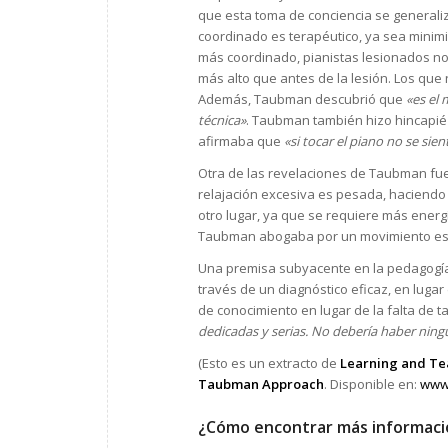
que esta toma de conciencia se general
coordinado es terapéutico, ya sea minim
más coordinado, pianistas lesionados n
más alto que antes de la lesión. Los qu
Además, Taubman descubrió que
«es el 
técnica»
. Taubman también hizo hincapié e
afirmaba que
«si tocar el piano no se sie
Otra de las revelaciones de Taubman f
relajación excesiva es pesada, haciendo 
otro lugar, ya que se requiere más energí
Taubman abogaba por un movimiento estim
Una premisa subyacente en la pedagogía
través de un diagnóstico eficaz, en luga
de conocimiento en lugar de la falta de 
dedicadas y serias. No debería haber ning
(Esto es un extracto de
Learning and Tea
Taubman Approach
. Disponible en:
www.
¿Cómo encontrar más informaci