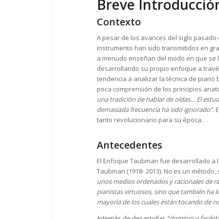
Breve Introducci
Contexto
A pesar de los avances del siglo pasado 
instrumento han sido transmitidos en gr
a menudo enseñan del modo en que se le
desarrollando su propio enfoque a través
tendencia a analizar la técnica de piano 
poca comprensión de los principios ana
una tradición de hablar de oídas… El estud
demasiada frecuencia ha sido ignorado”
. 
tanto revolucionario para su época.
Antecedentes
El Enfoque Taubman fue desarrollado a l
Taubman (1918- 2013). No es un método, 
unos medios ordenados y racionales de re
pianistas virtuosos, sino que también ha l
mayoría de los cuales están tocando de n
Además de desarrollar
“dominio y facilid