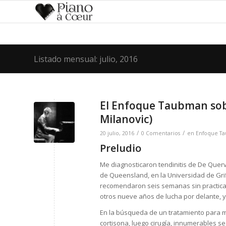
Listado mensual: julio, 2016
El Enfoque Taubman sobr
Milanovic)
/
/
20 julio, 2016
0 Comentarios
en
Enfoque T
Preludio
Me diagnosticaron tendinitis de De Querv
de Queensland, en la Universidad de Gr
recomendaron seis semanas sin practica
otros nueve años de lucha por delante, y
En la búsqueda de un tratamiento para mi
cortisona, luego cirugía, innumerables se