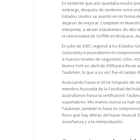
Es evidente que aún quedaba mucho por
embargo, después de sentirme como entr
Estados Unidos se asentó en mi forma de
dejaron de mejorar. Completé mi Maestrí
interprete, a atraer estudiantes de alto
la Universidad de Griffith en Brisbane, Au
En julio de 2007, regresé a los Estados 
Golandsky trascendieron mi comprensión 
a nuevos niveles de seguridad, color, vir
Nueva York en abril de 2009 para llevar 
Taubman, lo que a su vez fue el campo d
Avanzando hasta el 2014. Después de mu
miembro Asociada de la Facultad del Inst
australianos hacia la certificación Taub
superlativos. Mis manos nunca se han s
Taubman, también lo hace mi comprensión 
físico que hay detrás del hacer musical
enseñanza y a la interpretación.