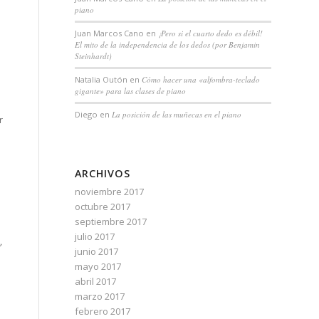
piano
Juan Marcos Cano
en
¡Pero si el cuarto dedo es débil!
El mito de la independencia de los dedos (por Benjamin
Steinhardt)
Natalia Outón
en
Cómo hacer una «alfombra-teclado
gigante» para las clases de piano
Diego
en
La posición de las muñecas en el piano
r
ARCHIVOS
noviembre 2017
octubre 2017
septiembre 2017
julio 2017
”
junio 2017
mayo 2017
abril 2017
marzo 2017
febrero 2017