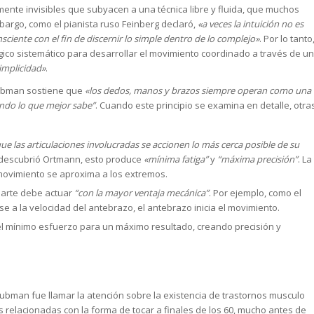
ente invisibles que subyacen a una técnica libre y fluida, que muchos
bargo, como el pianista ruso Feinberg declaró,
«a veces la intuición no es
onsciente con el fin de discernir lo simple dentro de lo complejo»
. Por lo tanto
o sistemático para desarrollar el movimiento coordinado a través de un
implicidad»
.
aubman sostiene que
«los dedos, manos y brazos siempre operan como una
endo lo que mejor sabe”
. Cuando este principio se examina en detalle, otra
ue las articulaciones involucradas se accionen lo más cerca posible de su
descubrió Ortmann, esto produce
«mínima fatiga”
y
“máxima precisión”
. La
movimiento se aproxima a los extremos.
parte debe actuar
“con la mayor ventaja mecánica”
. Por ejemplo, como el
 a la velocidad del antebrazo, el antebrazo inicia el movimiento.
el mínimo esfuerzo para un máximo resultado, creando precisión y
ubman fue llamar la atención sobre la existencia de trastornos musculo
s relacionadas con la forma de tocar a finales de los 60, mucho antes de