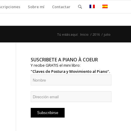
scripciones
Sobre mí
Contactar
Tú estás aquí:
Inicio
/
2016
/
julio
SUSCRIBETE A PIANO À COEUR
Y recibe GRATIS el mini libro:
"Claves de Postura y Movimiento al Piano".