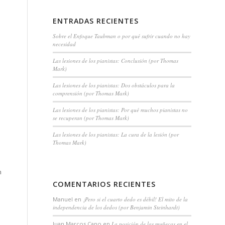
ENTRADAS RECIENTES
Sobre el Enfoque Taubman o por qué sufrir cuando no hay
necesidad
Las lesiones de los pianistas: Conclusión (por Thomas
Mark)
Las lesiones de los pianistas: Dos obstáculos para la
comprensión (por Thomas Mark)
Las lesiones de los pianistas: Por qué muchos pianistas no
se recuperan (por Thomas Mark)
Las lesiones de los pianistas: La cura de la lesión (por
Thomas Mark)
n
COMENTARIOS RECIENTES
Manuel
en
¡Pero si el cuarto dedo es débil! El mito de la
independencia de los dedos (por Benjamin Steinhardt)
Juan Marcos Cano
en
La posición de las muñecas en el