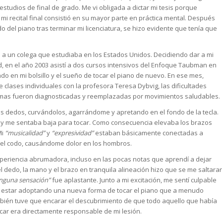
studios de final de grado. Me vi obligada a dictar mi tesis porque
 mi recital final consistió en su mayor parte en práctica mental. Después
 del piano tras terminar mi licenciatura, se hizo evidente que tenía que
a un colega que estudiaba en los Estados Unidos. Decidiendo dar a mi
, en el año 2003 asistí a dos cursos intensivos del Enfoque Taubman en
ado en mi bolsillo y el sueño de tocar el piano de nuevo. En ese mes,
lases individuales con la profesora Teresa Dybvig, las dificultades
mas fueron diagnosticadas y reemplazadas por movimientos saludables.
os dedos, curvándolos, agarrándome y apretando en el fondo de la tecla.
n y me sentaba baja para tocar. Como consecuencia elevaba los brazos
Mi
“musicalidad”
y
“expresividad”
estaban básicamente conectadas a
y el codo, causándome dolor en los hombros.
xperiencia abrumadora, incluso en las pocas notas que aprendí a dejar
 el dedo, la mano y el brazo en tranquila alineación hizo que se me saltara
inguna sensación”
fue aplastante. Junto a mi excitación, me sentí culpable
r estar adoptando una nueva forma de tocar el piano que a menudo
mbién tuve que encarar el descubrimiento de que todo aquello que había
car era directamente responsable de mi lesión.