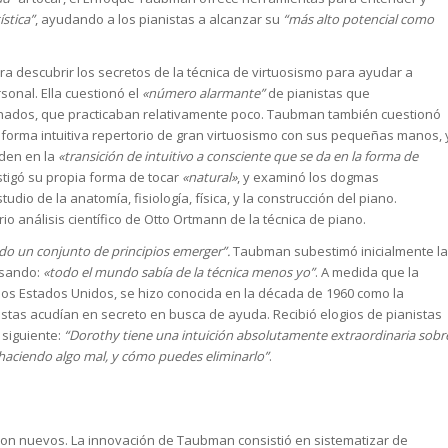
stica”
, ayudando a los pianistas a alcanzar su
“más alto potencial como
ra descubrir los secretos de la técnica de virtuosismo para ayudar a
sonal. Ella cuestionó el
«número alarmante”
de pianistas que
onados, que practicaban relativamente poco. Taubman también cuestionó
 forma intuitiva repertorio de gran virtuosismo con sus pequeñas manos, 
rden en la
«transición de intuitivo a consciente que se da en la forma de
estigó su propia forma de tocar
«natural»
, y examinó los dogmas
udio de la anatomía, fisiología, física, y la construcción del piano.
o análisis científico de Otto Ortmann de la técnica de piano.
do un conjunto de principios emerger”.
Taubman subestimó inicialmente la
esando:
«todo el mundo sabía de la técnica menos yo”
. A medida que la
os Estados Unidos, se hizo conocida en la década de 1960 como la
istas acudían en secreto en busca de ayuda. Recibió elogios de pianistas
o siguiente:
“Dorothy tiene una intuición absolutamente extraordinaria sobr
 haciendo algo mal, y cómo puedes eliminarlo”
.
on nuevos. La innovación de Taubman consistió en sistematizar de