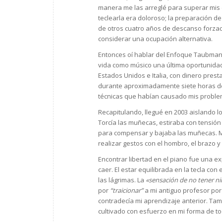
manera me las arreglé para superar mis e
teclearla era doloroso; la preparación de
de otros cuatro años de descanso forzado
considerar una ocupación alternativa.
Entonces oí hablar del Enfoque Taubman 
vida como músico una última oportunidad
Estados Unidos e Italia, con dinero prest
durante aproximadamente siete horas de c
técnicas que habían causado mis proble
Recapitulando, llegué en 2003 aislando l
Torcía las muñecas, estiraba con tensió
para compensar y bajaba las muñecas. 
realizar gestos con el hombro, el brazo 
Encontrar libertad en el piano fue una e
caer. El estar equilibrada en la tecla con
las lágrimas. La
«sensación de no tener n
por
“traicionar”
a mi antiguo profesor po
contradecía mi aprendizaje anterior. Ta
cultivado con esfuerzo en mi forma de to