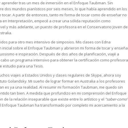
 aprender tras un mes de inmersión en el Enfoque Taubman. Sin
e dos mundos pianísticos por seis meses, lo que había aprendido en los
 tocar. A partir de entonces, tanto mi forma de tocar como de enseñar no
a en Interpretación, empecé a crear una sólida reputación como
 nivel y más adelante, un puesto de profesora en el Conservatorio Joven de
stralia.
Unidos para otro mes intensivo de simposios. Mis clases con Edna
inicial sobre el Enfoque Taubman y abrieron mi forma de tocar y enseña
tuosismo e inspiración. Después de dos años de planificación, viajé a
a cabo un programa intensivo para obtener la certificación como profesora
e estudio para una Tesis.
chos viajes a Estados Unidos y clases regulares de Skype, ahora soy
ituto Golandsky. Mi sueño de lograr formar en Australia a los profesores
man es ya una realidad. Al resumir mi formación Taubman, me quedo sin
entido tan bien. A medida que profundizo en mi comprensión del Enfoque
de la relación inseparable que existe entre lo artístico y el
“saber-como
. El Enfoque Taubman ha transformado por completo mi acercamiento a la