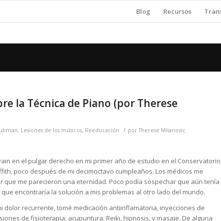
Blog
Recursos
Tran
e la Técnica de Piano (por Therese
/
aubman
,
Lesiones de los músicos
,
Reeducación
por
Therese Milanovic
ain en el pulgar derecho en mi primer año de estudio en el Conservatorio
iffith, poco después de mi decimoctavo cumpleaños. Los médicos me
r que me parecieron una eternidad. Poco podía sospechar que aún tenía
 que encontraría la solución a mis problemas al otro lado del mundo.
 dolor recurrente, tomé medicación antiinflamatoria, inyecciones de
siones de fisioterapia, acupuntura, Reiki, hipnosis, y masaje. De alguna