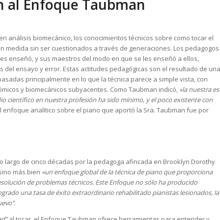
ón al Enfoque Taubman
en análisis biomecánico, los conocimientos técnicos sobre como tocar el
an medida sin ser cuestionados a través de generaciones. Los pedagogos
s enseñó, y sus maestros del modo en que se les enseñó a ellos,
 del ensayo y error. Estas actitudes pedagógicas son el resultado de un
basadas principalmente en lo que la técnica parece a simple vista, con
tómicos y biomecánicos subyacentes. Como Taubman indicó,
«la nuestra es
io científico en nuestra profesión ha sido mínimo, y el poco existente con
El enfoque analítico sobre el piano que aportó la Sra. Taubman fue por
o largo de cinco décadas por la pedagoga afincada en Brooklyn Dorothy
sino más bien
«un enfoque global de la técnica de piano que proporciona
solución de problemas técnicos. Este Enfoque no sólo ha producido
ogrado una tasa de éxito extraordinario rehabilitado pianistas lesionados, la
uevo”
.
ad”
al tocar, el Enfoque Taubman ofrece herramientas para entender y