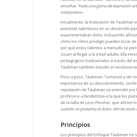
enseñar
“toda una gama de expresión artí
intérpretes».
Inicialmente, la motivación de Taubman e
pianistas talentosos en su desarrollo per
experimentaban dolor, incluyendo afici
cómo los niños prodigio pueden tocar de
por qué estos talentos a menudo se pie
tocar»
al llegar a la edad adulta. Ella inv
pedagógicos tradicionales a través del est
Taubman también estudió el revolucionari
Poco a poco, Taubman
“comenzó a ver to
importancia de su descubrimiento, conf
reputación de Taubman se extendió por l
profesora
«clandestina»
a la que los pian
de la talla de Leon Fleisher, que afirmó l
cuándo se presenta el dolor, dónde estás
Principios
Los principios del Enfoque Taubman no s