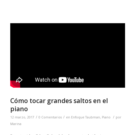
Cómo tocar grandes saltos en el
piano
/
/
/
12 marzo, 2017
0 Comentarios
en
Enfoque Taubman
,
Piano
por
Marina