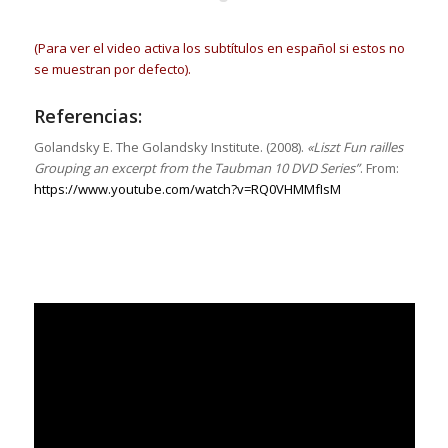
(Para ver el video activa los subtítulos en español si estos no
se muestran por defecto).
Referencias:
Golandsky E. The Golandsky Institute. (2008).
«Liszt Fun railles
Grouping an excerpt from the Taubman 10 DVD Series”
. From:
https://www.youtube.com/watch?v=RQ0VHMMfIsM