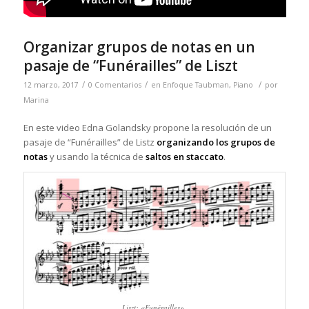
Organizar grupos de notas en un
pasaje de “Funérailles” de Liszt
/
/
/
12 marzo, 2017
0 Comentarios
en
Enfoque Taubman
,
Piano
por
Marina
En este video Edna Golandsky propone la resolución de un
pasaje de “Funérailles” de Listz
organizando los grupos de
notas
y usando la técnica de
saltos en staccato
.
Liszt: «Funérailles».