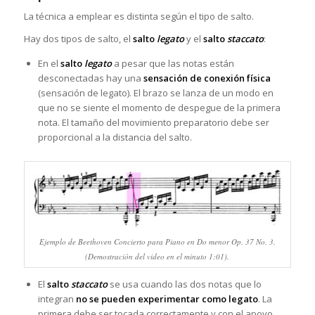
La técnica a emplear es distinta según el tipo de salto.
Hay dos tipos de salto, el
salto
legato
y el
salto
staccato
:
En el
salto
legato
a pesar que las notas están
desconectadas hay una
sensación de conexión física
(sensación de legato). El brazo se lanza de un modo en
que no se siente el momento de despegue de la primera
nota. El tamaño del movimiento preparatorio debe ser
proporcional a la distancia del salto.
Ejemplo de Beethoven Concierto para Piano en Do menor Op. 37 No. 3.
(Demostración del video en el minuto 1:01).
El
salto
staccato
se usa cuando las dos notas que lo
integran
no se pueden experimentar como legato
. La
primera debe ser tocada correctamente y con el apoyo