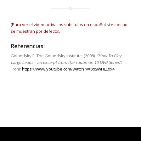
(Para ver el video activa los subtítulos en español si estos no
se muestran por defecto).
Referencias:
Golandsky E. The Golandsky Institute. (2008).
“How To Play
Large Leaps – an excerpt from the Taubman 10 DVD Series”
.
From:
https://www.youtube.com/watch?v=6tc9wHLExx4