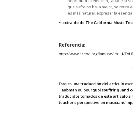
Reproducir la emoción, -añade la Sra.
que sufre no baila mejor, se retira an
es más natural, expresar la esencia
*-extraido de The California Music Teac
Referencia:
http://www.scena.org/lamuse/lm1-1/TA
Esto es una traducción del artículo es
Taubman ou pourquoi souffrir quand ce 
traducidos tomados de este artículo sin
teacher’s perspective on musicians’ inj