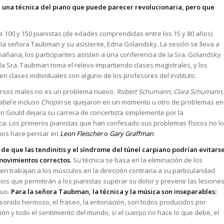
de una técnica del piano que puede parecer revolucionaria, pero que
100 y 150 pianistas (de edades comprendidas entre los 15 y 80 años)
 la señora Taubman y su asistente, Edna Golandsky. La sesión se lleva a
ñana, los participantes asisten a una conferencia de la Sra. Golandsky
la Sra. Taubman toma el relevo impartiendo clases magistrales, y los
 clases individuales con alguno de los profesores del instituto.
versos males no es un problema nuevo:
Robert Schumann, Clara Schumann,
abel
e incluso
Chopin
se quejaron en un momento u otro de problemas en
 Gould dejara su carrera de concertista simplemente por la
fica. Los primeros pianistas que han confesado sus problemas físicos no lo
 nos hace pensar en
Leon Fleischer
o
Gary Graffman
.
 que las tendinitis y el síndrome del túnel carpiano podrían evitars
 movimientos correctos.
Su técnica se basa en la eliminación de los
trabajan a los músculos en la dirección contraria a su particularidad
os que permitirán a los pianistas superar su dolor y prevenir las lesione
duo.
Para la señora Taubman, la técnica y la música son inseparables:
n sonido hermoso, el fraseo, la entonación, son todos producidos por
ión y todo el sentimiento del mundo, si el cuerpo no hace lo que debe, el