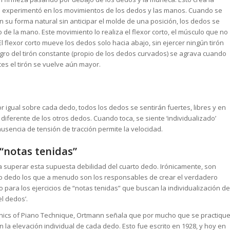
d experimentó en los movimientos de los dedos y las manos. Cuando se
su forma natural sin anticipar el molde de una posición, los dedos se
de la mano. Este movimiento lo realiza el flexor corto, el músculo que no
l flexor corto mueve los dedos solo hacia abajo, sin ejercer ningún tirón
ligro del tirón constante (propio de los dedos curvados) se agrava cuando
es el tirón se vuelve aún mayor.
 igual sobre cada dedo, todos los dedos se sentirán fuertes, libres y en
 diferente de los otros dedos. Cuando toca, se siente ‘individualizado’
ausencia de tensión de tracción permite la velocidad.
 “notas tenidas”
 superar esta supuesta debilidad del cuarto dedo. Irónicamente, son
arto dedo los que a menudo son los responsables de crear el verdadero
ara los ejercicios de “notas tenidas” que buscan la individualización de
el dedos’.
hanics of Piano Technique, Ortmann señala que por mucho que se practiqu
n la elevación individual de cada dedo. Esto fue escrito en 1928, y hoy en