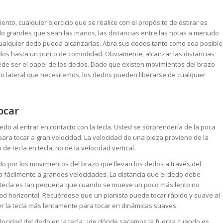
iento, cualquier ejercicio que se realice con el propósito de estirar es
 lo grandes que sean las manos, las distancias entre las notas a menudo
alquier dedo pueda alcanzarlas. Abra sus dedos tanto como sea posible
edos hasta un punto de comodidad. Obviamente, alcanzar las distancias
uede ser el papel de los dedos. Dado que existen movimientos del brazo
o lateral que necesitemos, los dedos pueden liberarse de cualquier
ocar
dedo al entrar en contacto con la tecla. Usted se sorprendería de la poca
ara tocar a gran velocidad. La velocidad de una pieza proviene de la
de tecla en tecla, no de la velocidad vertical.
do por los movimientos del brazo que llevan los dedos a través del
lo fácilmente a grandes velocidades. La distancia que el dedo debe
 tecla es tan pequeña que cuando se mueve un poco más lento no
idad horizontal. Recuérdese que un pianista puede tocar rápido y suave al
r la tecla más lentamente para tocar en dinámicas suaves.
ocidad del dedo en la tecla, ¿de dónde sacamos la fuerza cuando es