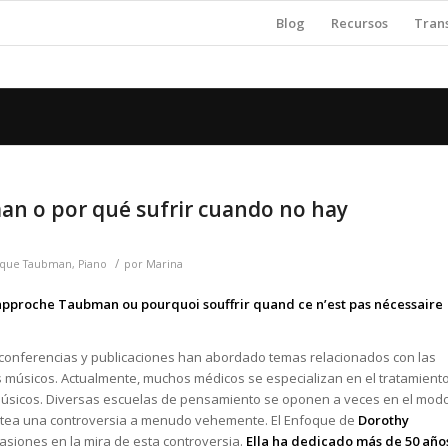
Blog
Recursos
Tran
an o por qué sufrir cuando no hay
/
oque Taubman
,
Piano
por
Marina
approche Taubman ou pourquoi souffrir quand ce n’est pas nécessaire
 conferencias y publicaciones han abordado temas relacionados con las
 músicos. Actualmente, muchos médicos se especializan en el tratamient
os músicos. Diversas escuelas de pensamiento se oponen a veces en el mod
antea una controversia a menudo vehemente. El Enfoque de
Dorothy
asiones en la mira de esta controversia.
Ella ha dedicado más de 50 año