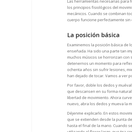
Las herramientas necesarias para 
los principios fisiológicos del movi
mecánicos. Cuando se combinan todos
cuerpo funcione perfectamente sin e
La posición básica
Examinemos la posición básica de l
enseñada. Ha sido una parte tan im
muchos músicos se horrorizan con 
detenernos un momento para reflex
ochenta años sin sufrir lesiones, 
han dejado de tocar. Vamos a ver p
Por favor, doble los dedos y muéval
que descansen en su forma natural y
libertad de movimiento. Ahora curv
nuevo, abra los dedos y mueva la ma
Déjenme explicarlo. En estos movimi
que se extienden desde la punta de 
hasta el final de la mano. Cuando s
utilizando el flexor largo, que tira