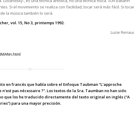
 Golandsky-, es una técnica artística, no una técnica física. «Un bailarín
tes. Si el movimiento se realiza con facilidad, tocar será más fácil. Si toca
 de la música también lo será.
her, vol. 15, No 3, printemps 1992.
Lucie Renau
UBMANn.html
crito en francés que habla sobre el Enfoque Taubman
“L’approche
n’est pas nécessaire ?”
.
Los textos de la Sra. Taumban no han sido
o que los he traducido directamente del texto original en inglés (“A
uries”) para una mayor precisión.