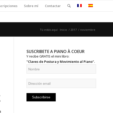
scripciones
Sobre mí
Contactar
Tú estás aquí:
Inicio
/
2017
/
noviembre
SUSCRIBETE A PIANO À COEUR
Y recibe GRATIS el mini libro:
"Claves de Postura y Movimiento al Piano".
o
o
s