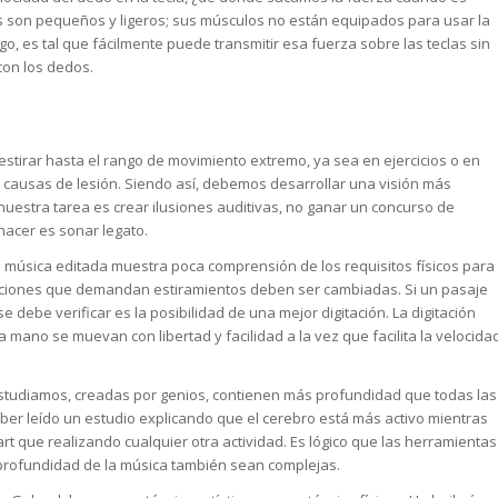
 son pequeños y ligeros; sus músculos no están equipados para usar la
go, es tal que fácilmente puede transmitir esa fuerza sobre las teclas sin
con los dedos.
stirar hasta el rango de movimiento extremo, ya sea en ejercicios o en
es causas de lesión. Siendo así, debemos desarrollar una visión más
nuestra tarea es crear ilusiones auditivas, no ganar un concurso de
hacer es sonar legato.
la música editada muestra poca comprensión de los requisitos físicos para
itaciones que demandan estiramientos deben ser cambiadas. Si un pasaje
 debe verificar es la posibilidad de una mejor digitación. La digitación
mano se muevan con libertad y facilidad a la vez que facilita la velocida
studiamos, creadas por genios, contienen más profundidad que todas las
er leído un estudio explicando que el cerebro está más activo mientras
 que realizando cualquier otra actividad. Es lógico que las herramientas
 profundidad de la música también sean complejas.