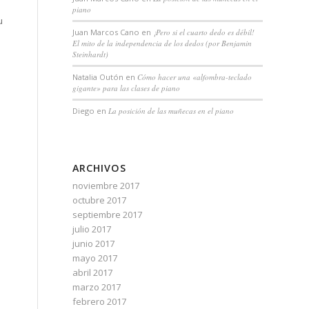
piano
u
Juan Marcos Cano
en
¡Pero si el cuarto dedo es débil!
El mito de la independencia de los dedos (por Benjamin
Steinhardt)
Natalia Outón
en
Cómo hacer una «alfombra-teclado
gigante» para las clases de piano
Diego
en
La posición de las muñecas en el piano
ARCHIVOS
noviembre 2017
octubre 2017
septiembre 2017
l
julio 2017
n
junio 2017
mayo 2017
abril 2017
marzo 2017
febrero 2017