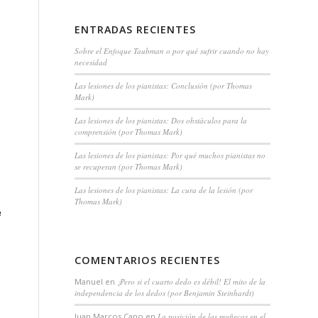
ENTRADAS RECIENTES
Sobre el Enfoque Taubman o por qué sufrir cuando no hay
necesidad
Las lesiones de los pianistas: Conclusión (por Thomas
Mark)
Las lesiones de los pianistas: Dos obstáculos para la
comprensión (por Thomas Mark)
Las lesiones de los pianistas: Por qué muchos pianistas no
se recuperan (por Thomas Mark)
Las lesiones de los pianistas: La cura de la lesión (por
Thomas Mark)
e
s
COMENTARIOS RECIENTES
Manuel
en
¡Pero si el cuarto dedo es débil! El mito de la
independencia de los dedos (por Benjamin Steinhardt)
Juan Marcos Cano
en
La posición de las muñecas en el