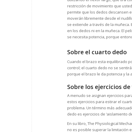
restricción de movimiento que uste
permite que los dedos descansen en 
moverán libremente desde el nudillo 
se extiende a través de la muñeca. E
en los dedos ni en la muñeca. El pe
se necesita potencia, porque entonc
Sobre el cuarto dedo
Cuando el brazo esta equilibrado por
control; el cuarto dedo no se sentirá
porque el brazo le da potencia y la 
Sobre los ejercicios de
A menudo se asignan ejercicios para
estos ejercicios para estirar el cu
problema. Un término más adecuado p
dedo es ejercicios de ‘aislamiento d
En su libro, The Physiological Mec
no es posible superar la limitación e