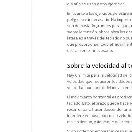
día aún se usan estos ejercicios.
En cuanto a los ejercicios de estiram
peligroso e innecesario. No importa
son demasiado grandes para que cu
sienta la tensión. Ahora abra los d
laterales a través del teclado no p
que proporcionan todo el movimient
estiramiento innecesario.
Sobre la velocidad al t
Hay un límite para la velocidad del 
velocidad que requieren los dedos p
velocidad horizontal, del movimiento 
El movimiento horizontal es produci
teclado. Esto, el brazo puede hacer
recorrer para hacer descender una
interfiere en absoluto con la veloc
mismo tiempo, y tiene que descende
Si no podemos emplear excesiva vel