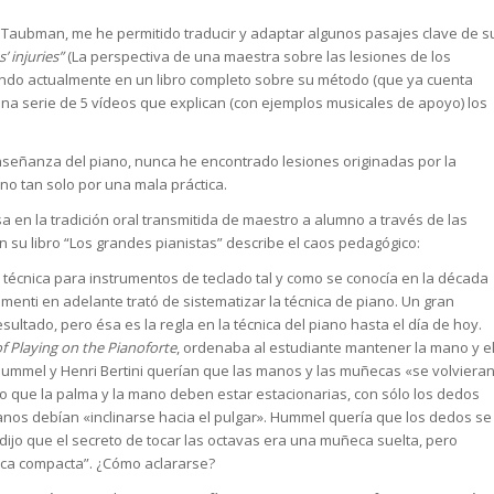
Taubman, me he permitido traducir y adaptar algunos pasajes clave de s
’ injuries”
(La perspectiva de una maestra sobre las lesiones de los
ndo actualmente en un libro completo sobre su método (que ya cuenta
na serie de 5 vídeos que explican (con ejemplos musicales de apoyo) los
nseñanza del piano, nunca he encontrado lesiones originadas por la
ino tan solo por una mala práctica.
en la tradición oral transmitida de maestro a alumno a través de las
su libro “Los grandes pianistas” describe el caos pedagógico:
la técnica para instrumentos de teclado tal y como se conocía en la década
menti en adelante trató de sistematizar la técnica de piano. Un gran
ultado, pero ésa es la regla en la técnica del piano hasta el día de hoy.
of Playing on the Pianoforte
, ordenaba al estudiante mantener la mano y e
Hummel y Henri Bertini querían que las manos y las muñecas «se volviera
jo que la palma y la mano deben estar estacionarias, con sólo los dedos
nos debían «inclinarse hacia el pulgar». Hummel quería que los dedos se
dijo que el secreto de tocar las octavas era una muñeca suelta, pero
a compacta”. ¿Cómo aclararse?