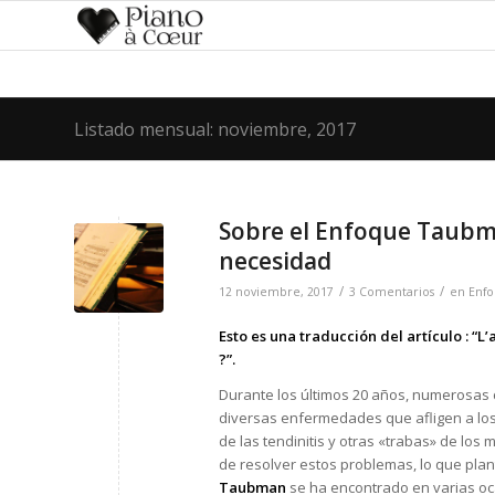
Listado mensual: noviembre, 2017
Sobre el Enfoque Taubm
necesidad
/
/
12 noviembre, 2017
3 Comentarios
en
Enf
Esto es una traducción del artículo :
“L’
?”
.
Durante los últimos 20 años, numerosas
diversas enfermedades que afligen a los
de las tendinitis y otras «trabas» de l
de resolver estos problemas, lo que pl
Taubman
se ha encontrado en varias oc