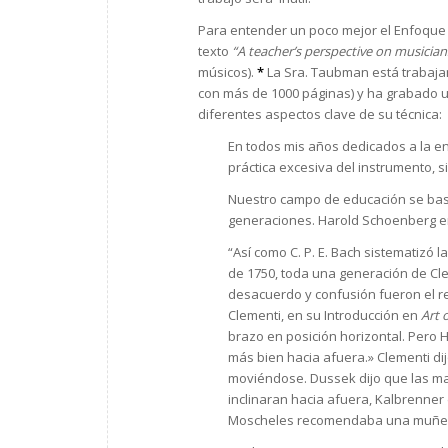
Para entender un poco mejor el Enfoque 
texto
“A teacher’s perspective on musicians
músicos).
*
La Sra. Taubman está trabaja
con más de 1000 páginas) y ha grabado u
diferentes aspectos clave de su técnica:
En todos mis años dedicados a la e
práctica excesiva del instrumento, s
Nuestro campo de educación se basa 
generaciones. Harold Schoenberg en 
“Así como C. P. E. Bach sistematizó 
de 1750, toda una generación de Cle
desacuerdo y confusión fueron el res
Clementi, en su Introducción en
Art 
brazo en posición horizontal. Pero 
más bien hacia afuera.» Clementi di
moviéndose. Dussek dijo que las ma
inclinaran hacia afuera, Kalbrenner 
Moscheles recomendaba una muñec