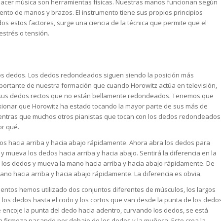
hacer música son herramientas físicas. Nuestras manos funcionan según
miento de manos y brazos. El instrumento tiene sus propios principios
 estos factores, surge una ciencia de la técnica que permite que el
strés o tensión.
os dedos. Los dedos redondeados siguen siendo la posición más
portante de nuestra formación que cuando Horowitz actúa en televisión,
sus dedos rectos que no están bellamente redondeados. Tenemos que
ionar que Horowitz ha estado tocando la mayor parte de sus más de
mientras que muchos otros pianistas que tocan con los dedos redondeados
or qué.
os hacia arriba y hacia abajo rápidamente. Ahora abra los dedos para
 mueva los dedos hacia arriba y hacia abajo. Sentirá la diferencia en la
e los dedos y mueva la mano hacia arriba y hacia abajo rápidamente. De
no hacia arriba y hacia abajo rápidamente. La diferencia es obvia.
entos hemos utilizado dos conjuntos diferentes de músculos, los largos
los dedos hasta el codo y los cortos que van desde la punta de los dedo
e encoje la punta del dedo hacia adentro, curvando los dedos, se está
 con firmeza pasando por debajo de los dedos y la muñeca. Esto crea la