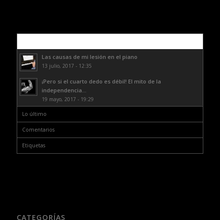
Lo más leído
Las causas de mi lesión en el piano
13 julio, 2017 - 12:35
¡Pero si el cuarto dedo es débil! El mito de la
independencia...
19 mayo, 2017 - 19:29
Lo último
Comentarios
Etiquetas
CATEGORÍAS