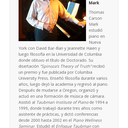
Mark
Thomas
Carson
Mark
estudió
piano en
Nueva
York con David Bar-Illan y Jeannette Haien y
luego filosofía en la Universidad de Columbia
donde obtuvo el título de Doctorado. Su
disertación
“Spinoza’s Theory of Truth”
recibió
un premio y fue publicada por Columbia
University Press. Enseñó filosofía durante varios
años, luego dejó la academia y regresó al piano.
Después de mudarse a Oregon, organizó y
actuó en una formación de música de cámara.
Asistió al
Taubman Institute of Piano
de 1994 a
1999, donde trabajó durante tres años como
asistente de prácticas, y dictó conferencias
desde 2000 hasta 2002 en el
Piano Wellness
Seminar
. Estudió el
Enfoque Taubman
con