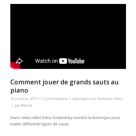
Comment jouer de grands sauts au
piano
/
/
16 octobre, 2017
0 Commentaires
dans
Approche Taubman
,
Piano
/
par
Marina
Dans cette vidéo Edna Golandsky montre la technique pour
traiter différents types de sauts.