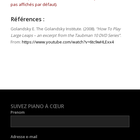
pas affichés par défaut).
Références :
Golandsky E. The Golandsky Institute. (2008).
“How To Play
Large Leaps – an excerpt from the Taubman 10 DVD Series”
.
From:
https://www.youtube.com/watch?v=6tc9wHLExx4
SUIVEZ PIANO À CŒUR
Prenom
Adresse e-mail