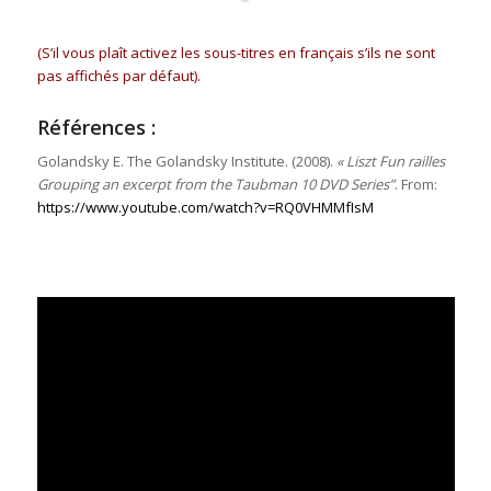
(S’il vous plaît activez les sous-titres en français s’ils ne sont
pas affichés par défaut).
Références :
Golandsky E. The Golandsky Institute. (2008).
« Liszt Fun railles
Grouping an excerpt from the Taubman 10 DVD Series”
. From:
https://www.youtube.com/watch?v=RQ0VHMMfIsM