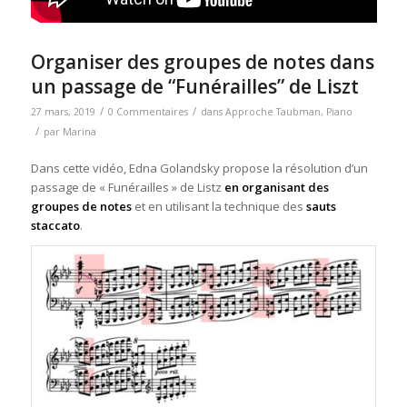
Organiser des groupes de notes dans
un passage de “Funérailles” de Liszt
/
/
27 mars, 2019
0 Commentaires
dans
Approche Taubman
,
Piano
/
par
Marina
Dans cette vidéo, Edna Golandsky propose la résolution d’un
passage de « Funérailles » de Listz
en organisant des
groupes de notes
et en utilisant la technique des
sauts
staccato
.