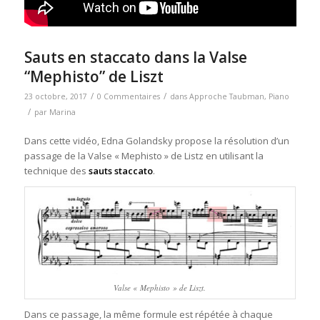
Sauts en staccato dans la Valse
“Mephisto” de Liszt
/
/
23 octobre, 2017
0 Commentaires
dans
Approche Taubman
,
Piano
/
par
Marina
Dans cette vidéo, Edna Golandsky propose la résolution d’un
passage de la Valse « Mephisto » de Listz en utilisant la
technique des
sauts staccato
.
Valse « Mephisto » de Liszt.
Dans ce passage, la même formule est répétée à chaque