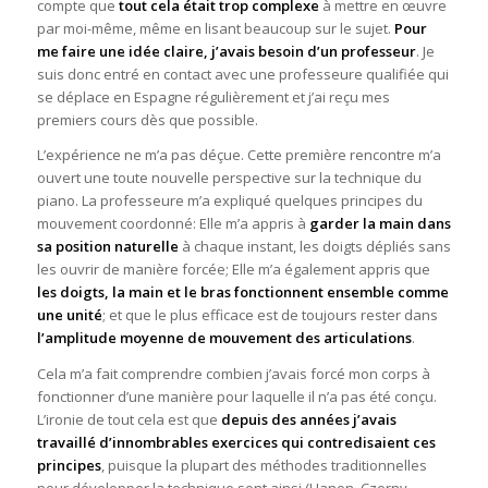
compte que
tout cela était trop complexe
à mettre en œuvre
par moi-même, même en lisant beaucoup sur le sujet.
Pour
me faire une idée claire, j’avais besoin d’un professeur
. Je
suis donc entré en contact avec une professeure qualifiée qui
se déplace en Espagne régulièrement et j’ai reçu mes
premiers cours dès que possible.
L’expérience ne m’a pas déçue. Cette première rencontre m’a
ouvert une toute nouvelle perspective sur la technique du
piano. La professeure m’a expliqué quelques principes du
mouvement coordonné: Elle m’a appris à
garder la main dans
sa position naturelle
à chaque instant, les doigts dépliés sans
les ouvrir de manière forcée; Elle m’a également appris que
les doigts, la main et le bras fonctionnent ensemble comme
une unité
; et que le plus efficace est de toujours rester dans
l’amplitude moyenne de mouvement des articulations
.
Cela m’a fait comprendre combien j’avais forcé mon corps à
fonctionner d’une manière pour laquelle il n’a pas été conçu.
L’ironie de tout cela est que
depuis des années j’avais
travaillé d’innombrables exercices qui contredisaient ces
principes
, puisque la plupart des méthodes traditionnelles
pour développer la technique sont ainsi (Hanon, Czerny,