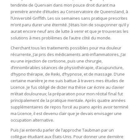
tendinite de Quervain dans mon pouce droit durant ma
première année d’études au Conservatoire de Queensland, à
l’Université Griffith. Les six semaines sans pratique prescrites
m’ont paru durer une éternité. J’étais loin de soupçonner qu’il y
aurait encore neuf ans de lutte à venir et que je trouverais les
solutions à mes problèmes de l’autre côté du monde.
Cherchant tous les traitements possibles pour ma douleur
récurrente, j’ai pris des médicaments anti-inflammatoires, j’ai
eu une injection de cortisone, puis une chirurgie,
d’innombrables séances de physiothérapie, d’acupuncture,
d’hypno thérapie, de Reiki, d’hypnose, et de massage. D’une
certaine manière je me suis battue à travers mes études de
Licence. Je fus obligé de dicter ma thèse car écrire au clavier
m’était douloureux; la préparation pour mon récital final fut
principalement de la pratique mentale. Après quatre années
supplémentaires de repos forcé au piano après avoir terminé
ma Licence, il est devenu clair que je devais envisager une
occupation alternative.
Puis j’ai entendu parler de l’approche Taubman par un
collègue étudiant aux États-Unis. Pour donner une dernière