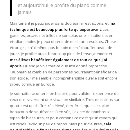
et aujourd’hui je profite du piano comme
jamais.
Maintenant je peux jouer sans douleur ni restrictions, et
ma
technique est beaucoup plus forte qu’auparavant
. Les
gammes, octaves et trilles ne sont plus une limitation, et en
étudiant moins je peux obtenir de meilleurs résultats. Chose
étrange, je n’ai même pas besoin de m’échauffer avant de
jouer. Je profite aussi beaucoup plus de l’enseignement et
mes élèves bénéficient également de tout ce que j’ai
appris
. Quand je vois tout ce que m’a donné l’Approche
Taubman et combien de personnes pourraient bénéficier de
son étude, il me semble incompréhensible qu’elle soit encore
si peu connue en Europe.
Je souhaite raconter mon histoire pour valider l’expérience de
ceux qui traversent une situation similaire. Trois musiciens sur
quatre est un chiffre très élevé, derrière lequel se cache
beaucoup de souffrance. Bien sûr, il existe de nombreux
types de blessures, et pour certains ce n’est qu’un revers qui
est résolu avec un peu de repos. Mais pour d’autres,
cela
peut signifier la fin précoce d’une carrière qui a été menée