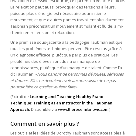
relaxation excessive est lourde, ce qui rend la vélocité difficile.
La relaxation peut aussi provoquer des tensions ailleurs,
puisque plus d’énergie est nécessaire pour initier le
mouvement, et que d’autres parties travaillent plus durement.
Taubman préconisait un mouvement stimulant et fluide, à mi-
chemin entre tension et relaxation.
Une prémisse sous-jacente à la pédagogie Taubman est que
tous les problèmes techniques peuvent être résolus grâce à
un diagnostic efficace, plutôt que par plus de pratique. Les
problèmes des élèves sont dus à un manque de
connaissances, plutôt que d’un manque de talent. Comme l’a
dit Taubman,
«Nous parlons de personnes dévouées, sérieuses
et douées. Elles ne devraient avoir aucune raison de ne pas
pouvoir faire ce qu’elles veulent faire»
.
(Extrait de
Learning and Teaching Healthy Piano
Technique: Training as an Instructor in the Taubman
Approach.
Disponible via
www.theresemilanovic.com
.)
Comment en savoir plus ?
Les outils et les idées de Dorothy Taubman sont accessibles à