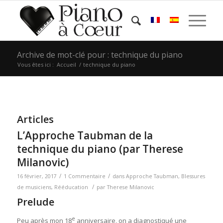
Archive de mot-clé pour : technique du piano
Vous êtes ici :
Accueil
/
technique du piano
Articles
L’Approche Taubman de la
technique du piano (par Therese
Milanovic)
/
/
16 février, 2017
1 Commentaire
dans
Approche Taubman
,
Blessures
/
de musiciens
,
Rééducation
par
Therese Milanovic
Prelude
e
Peu après mon 18
anniversaire, on a diagnostiqué une