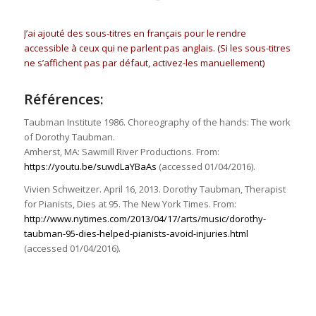
J’ai ajouté des sous-titres en français pour le rendre
accessible à ceux qui ne parlent pas anglais. (Si les sous-titres
ne s’affichent pas par défaut, activez-les manuellement)
Références:
Taubman Institute 1986. Choreography of the hands: The work
of Dorothy Taubman.
Amherst, MA: Sawmill River Productions. From:
https://youtu.be/suwdLaYBaAs
(accessed 01/04/2016).
Vivien Schweitzer. April 16, 2013. Dorothy Taubman, Therapist
for Pianists, Dies at 95. The New York Times. From:
http://www.nytimes.com/2013/04/17/arts/music/dorothy-
taubman-95-dies-helped-pianists-avoid-injuries.html
(accessed 01/04/2016).