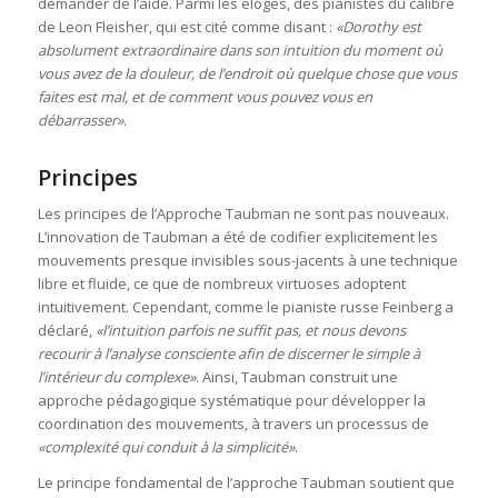
demander de l’aide. Parmi les éloges, des pianistes du calibre
de Leon Fleisher, qui est cité comme disant :
«Dorothy est
absolument extraordinaire dans son intuition du moment où
vous avez de la douleur, de l’endroit où quelque chose que vous
faites est mal, et de comment vous pouvez vous en
débarrasser»
.
Principes
Les principes de l’Approche Taubman ne sont pas nouveaux.
L’innovation de Taubman a été de codifier explicitement les
mouvements presque invisibles sous-jacents à une technique
libre et fluide, ce que de nombreux virtuoses adoptent
intuitivement. Cependant, comme le pianiste russe Feinberg a
déclaré,
«l’intuition parfois ne suffit pas, et nous devons
recourir à l’analyse consciente afin de discerner le simple à
l’intérieur du complexe»
. Ainsi, Taubman construit une
approche pédagogique systématique pour développer la
coordination des mouvements, à travers un processus de
«complexité qui conduit à la simplicité»
.
Le principe fondamental de l’approche Taubman soutient que