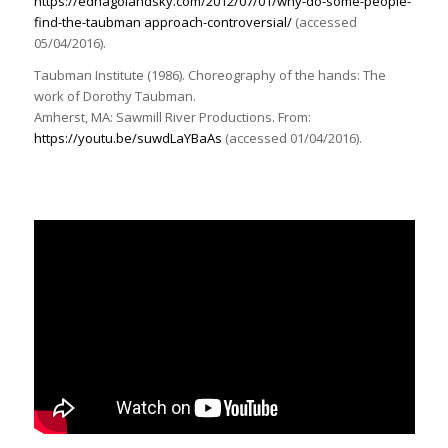
https://ednagolandsky.com/2012/07/01/why-do-some-people-
find-the-taubman approach-controversial/
(accessed
05/04/2016).
Taubman Institute (1986). Choreography of the hands: The
work of Dorothy Taubman.
Amherst, MA: Sawmill River Productions. From:
https://youtu.be/suwdLaYBaAs
(accessed 01/04/2016).