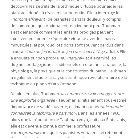
découvrir les secrets de la technique virtuose pour aider les
pianistes doués à réaliser leur potentiel. Elle a interrogé le
«nombre effrayant»
de pianistes dans la douleur, y compris
des amateurs qui pratiquaient relativement peu. Taubman
s’est demandé comment les enfants prodiges peuvent
intuitivement jouer le répertoire virtuose avec les mains
minuscules, et pourquoi ces dons sont souvent perdus dans
la
«transition du jeu intuitif au jeu conscient»
à l’âge adulte. Elle
a enquêté sur son propre jeu
«naturel»
, et a examiné les
dogmes pédagogiques traditionnels en étudiant l’anatomie, la
physiologie, la physique et la construction du piano. Taubman
a également étudié l’analyse scientifique révolutionnaire de la
technique du piano d’Otto Ortmann.
De plus en plus, Taubman
«a commencé à voir émerger toute
une approche organisée»
. Taubman a initialement sous-estimé
l’importance de sa découverte, estimant que
«tout le monde
connaissait la technique à part moi»
. Dans les années 1960,
alors que la réputation de Taubman voyageait aux États-Unis,
elle est devenue connue comme la professeure
«underground»
chez qui les pianistes venaient secrètement