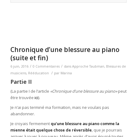
Chronique d’une blessure au piano
(suite et fin)
/
/
6 juin, 2016
0 Commentaires
dans
Approche Taubman
,
Blessures de
/
musiciens
,
Rééducation
par
Marina
Partie II
(La partie I de l’article
«Chronique d’une blessure au piano»
peut
être trouvée
ici
).
Je n’ai pas terminé ma formation, mais ne voulais pas
abandonner.
Je croyais fermement
qu’une blessure au piano comme la
mienne était quelque chose de réversible
, que je pourrais
arriver à jouer à nouveau. Même après d’avoir épuisé toutes