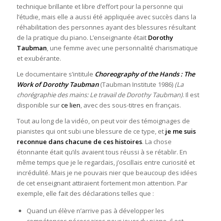
technique brillante et libre d’effort pour la personne qui
l’étudie, mais elle a aussi été appliquée avec succès dans la
réhabilitation des personnes ayant des blessures résultant
de la pratique du piano. L’enseignante était
Dorothy
Taubman
, une femme avec une personnalité charismatique
et exubérante.
Le documentaire s’intitule
Choreography of the Hands : The
Work of
Dorothy Taubman
(Taubman Institute 1986)
(La
chorégraphie des mains: Le travail de Dorothy Taubman)
. Il est
disponible sur
ce lien
, avec des sous-titres en français.
Tout au long de la vidéo, on peut voir des témoignages de
pianistes qui ont subi une blessure de ce type, et
je me suis
reconnue dans chacune de ces histoires
. La chose
étonnante était qu’ils avaient tous réussi à se rétablir. En
même temps que je le regardais, j’oscillais entre curiosité et
incrédulité. Mais je ne pouvais nier que beaucoup des idées
de cet enseignant attiraient fortement mon attention. Par
exemple, elle fait des déclarations telles que :
Quand un élève n’arrive pas à développer les