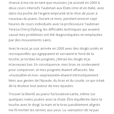
chance à ma vie en tant que musicien, j’ai assisté en 2003 à
deux cours intensifs Taubman aux États-Unis et en Italie, avec
dans ma poche de l’argent emprunté et le rêve de jouer à
nouveau du piano. Durant ce mois, pendant environ sept
heures de cours individuels avec la professeure Taubman
Teresa (Terry) Dybvig, les difficultés techniques qui avaient
causé mes problèmes ont été diagnostiquées et remplacées
par des mouvements sains.
Avec le recul, je suis arrivée en 2003 avec des doigts isolés et
recroquevillés qui agrippaient et serraient le fond de la
touche. Je tordais les poignets, j’étirais les doigts et je
m’asseyais bas. En conséquence, mes bras se soulevaient
pour compenser, et mes poignets étaient affaissés. Ma
«musicalité»
et mon
«expressivité»
étaient intrinsèquement
liées aux gestes de l’épaule, du bras et du coude, ce qui créait
de la douleur tout autour de mes épaules.
Trouver la liberté au piano fut bouleversante, même sur
quelques notes jouées avec la chute. Être équilibrée dans la
touche avec le doigt, la main et le bras paisiblement alignés
me fit monter les larmes aux yeux. La
«sensation de ne pas