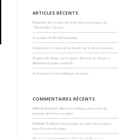
ARTICLES RÉCENTS
Organiser des groupes de notes dans un passage de
“Funérailles” de Liszt
La gamme de Do thérapeutique
L’impact de la vitesse de la touche sur le jeu en nuances
Position des doigts sur le piano: Arrondir les doigts vs
Maintenir la forme naturelle
La hauteur d’assise adéquate au piano
COMMENTAIRES RÉCENTS
Patrick Derleyn
dans
La technique pour jouer les
passages de tierces au piano
Pauline G
dans
Comment faire un tapis-clavier géant
pour les cours de piano
Marie-Lise Vernet
dans
Le Défi des 40 Morceaux