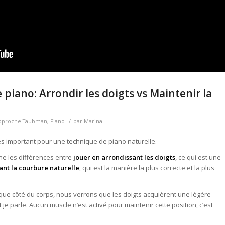
e piano: Arrondir les doigts vs Maintenir la
/
pproche Taubman
,
Piano
par
Marina
ès important pour une technique de piano naturelle.
ne les différences entre
jouer en arrondissant les doigts
, ce qui est une
ant la courbure naturelle
, qui est la manière la plus correcte et la plus
que côté du corps, nous verrons que les doigts acquièrent une légère
 je parle. Aucun muscle n’est activé pour maintenir cette position, c’est