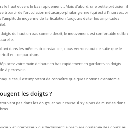
rs le haut et vers le bas rapidement… Mais d’abord, une petite précision: il
à partir de l’articulation métacarpo-phalangienne (qui est à l’intersectio
s l’amplitude moyenne de l’articulation (toujours éviter les amplitudes
le).
doigts de haut en bas comme décrit, le mouvement est confortable et libr
turelle.
pliant dans les mêmes circonstances, nous verrons tout de suite que le
trictif en comparaison.
déplacez votre main de haut en bas rapidement en gardant vos doigts
ile à percevoir.
aque cas, il est important de connaître quelques notions d’anatomie.
ougent les doigts ?
trouvent pas dans les doigts, et pour cause: Il n’y a pas de muscles dans
-bras.
bricaux et interosseux qui fléchissent la première phalange des doigts au