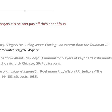
français s’ils ne sont pas affichés par défaut).
08).
“Finger Use Curling versus Curving – an excerpt from the Taubman 10
com/watch?v=_ydx84Sp1rc
s To Know About The Body
”. (A manual for players of keyboard instruments
d, clavichord). Chicago, GIA Publications.
e on musicians’ injuries”
, in Roehmann F. L., Wilson F.R., (editors) “The
44-153, (St. Louis, 1988).