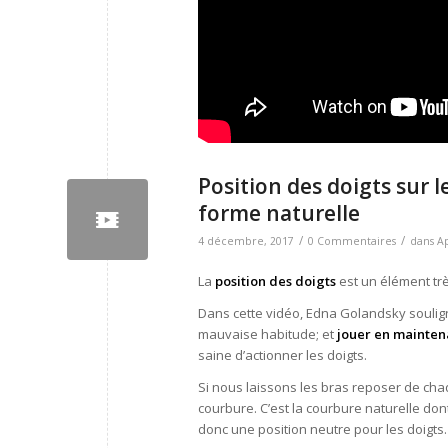
Position des doigts sur l
forme naturelle
/
/
4 décembre, 2017
0 Commentaires
dans
A
La
position des doigts
est un élément tr
Dans cette vidéo, Edna Golandsky soulig
mauvaise habitude; et
jouer en mainten
saine d’actionner les doigts.
Si nous laissons les bras reposer de cha
courbure. C’est la courbure naturelle dont
donc une position neutre pour les doigts.