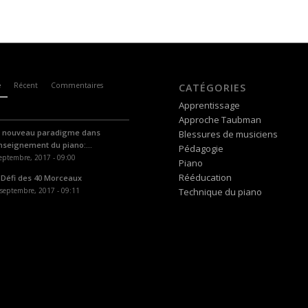
e
Récent
Commentaires
CATÉGORIES
Apprentissage
Approche Taubman
 nouveau paradigme dans
Blessures de musiciens
enseignement du piano:...
Pédagogie
eptembre, 2017 - 09:00
Piano
Rééducation
 Défi des 40 Morceaux
septembre, 2017 - 09:11
Technique du piano