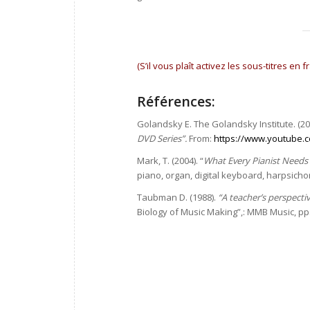
(S’il vous plaît activez les sous-titres en 
Références:
Golandsky E. The Golandsky Institute. (20
DVD Series”.
From:
https://www.youtube.
Mark, T. (2004). “
What Every Pianist Need
piano, organ, digital keyboard, harpsichor
Taubman D. (1988).
“A teacher’s perspectiv
Biology of Music Making”,: MMB Music, pp. 1