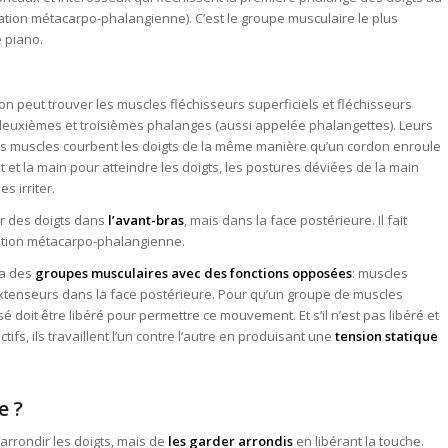
ulation métacarpo-phalangienne). C’est le groupe musculaire le plus
e piano.
 on peut trouver les muscles fléchisseurs superficiels et fléchisseurs
 deuxièmes et troisièmes phalanges (aussi appelée phalangettes). Leurs
. Ces muscles courbent les doigts de la même manière qu’un cordon enroule
et et la main pour atteindre les doigts, les postures déviées de la main
s irriter.
r des doigts dans
l’avant-bras
, mais dans la face postérieure. Il fait
culation métacarpo-phalangienne.
y a des
groupes musculaires avec des fonctions opposées
: muscles
extenseurs dans la face postérieure. Pour qu’un groupe de muscles
 doit être libéré pour permettre ce mouvement. Et s’il n’est pas libéré et
fs, ils travaillent l’un contre l’autre en produisant une
tension statique
e ?
’arrondir les doigts, mais de
les garder arrondis
en libérant la touche.