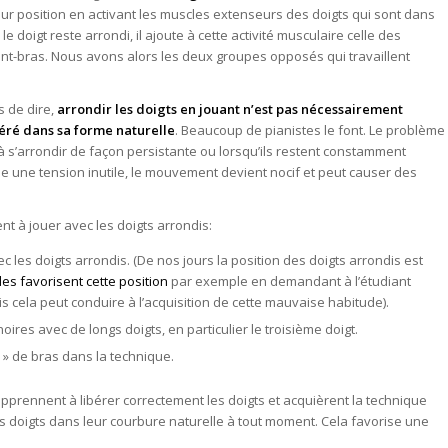
leur position en activant les muscles extenseurs des doigts qui sont dans
le doigt reste arrondi, il ajoute à cette activité musculaire celle des
ant-bras. Nous avons alors les deux groupes opposés qui travaillent
s de dire,
arrondir les doigts en jouant n’est pas nécessairement
béré dans sa forme naturelle
. Beaucoup de pianistes le font. Le problème
à s’arrondir de façon persistante ou lorsqu’ils restent constamment
ise une tension inutile, le mouvement devient nocif et peut causer des
t à jouer avec les doigts arrondis:
 les doigts arrondis. (De nos jours la position des doigts arrondis est
s favorisent cette position
par exemple en demandant à l’étudiant
s cela peut conduire à l’acquisition de cette mauvaise habitude).
ires avec de longs doigts, en particulier le troisième doigt.
» de bras dans la technique.
pprennent à libérer correctement les doigts et acquièrent la technique
es doigts dans leur courbure naturelle à tout moment. Cela favorise une