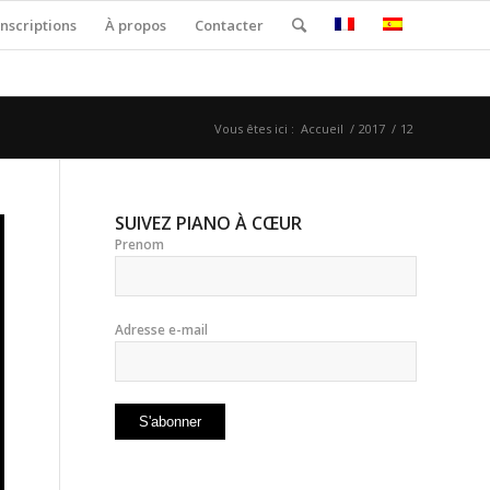
nscriptions
À propos
Contacter
Vous êtes ici :
Accueil
/
2017
/
12
SUIVEZ PIANO À CŒUR
Prenom
Adresse e-mail