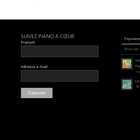
SUIVEZ PIANO À CŒUR
Populair
Prenom
Mots-clés
Un
l’
Adresse e-mail
1 s
Le
18 