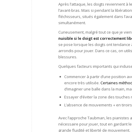
Après l’attaque, les doigts reviennent à 
l’avant-bras. Mais si pendant la libération 
fléchisseurs, situés également dans l’av
simultanément.
Curieusement, malgré tout ce que je vien
nuisible si le doigt est correctement li
se pose lorsque les doigts ont tendance 
arrondis pour jouer. Dans ce cas, on util
blessures.
Quelques facteurs importants qui induisen
Commencer à partir d’une position avec
encore très utilisée.
Certaines méthode
d’imaginer une balle dans la main, mai
Essayer d’éviter la zone des touches no
L’absence de mouvements « en tiroirs 
Avec l’approche Taubman, les pianistes a
nécessaire pour jouer, tout en gardant l
grande fluidité et liberté de mouvement.