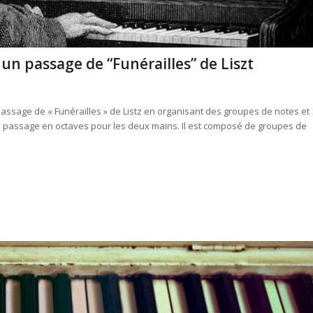
un passage de “Funérailles” de Liszt
assage de « Funérailles » de Listz en organisant des groupes de notes et
d’un passage en octaves pour les deux mains. Il est composé de groupes de