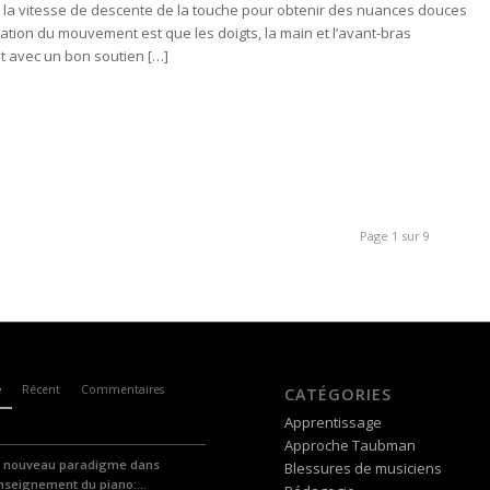
 la vitesse de descente de la touche pour obtenir des nuances douces
tion du mouvement est que les doigts, la main et l’avant-bras
t avec un bon soutien […]
Page 1 sur 9
e
Récent
Commentaires
CATÉGORIES
Apprentissage
Approche Taubman
 nouveau paradigme dans
Blessures de musiciens
enseignement du piano:...