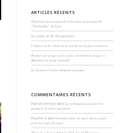
ARTICLES RÉCENTS
Organiser des groupes de notes dans un passage de
“Funérailles” de Liszt
La gamme de Do thérapeutique
L’impact de la vitesse de la touche sur le jeu en nuances
Position des doigts sur le piano: Arrondir les doigts vs
Maintenir la forme naturelle
La hauteur d’assise adéquate au piano
COMMENTAIRES RÉCENTS
Patrick Derleyn
dans
La technique pour jouer les
passages de tierces au piano
Pauline G
dans
Comment faire un tapis-clavier géant
pour les cours de piano
Marie-Lise Vernet
dans
Le Défi des 40 Morceaux