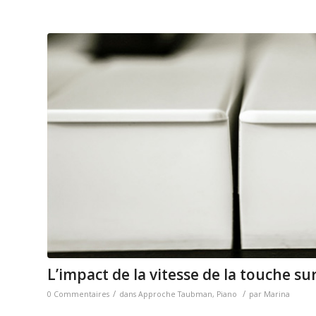
L’impact de la vitesse de la touche su
/
/
0 Commentaires
dans
Approche Taubman
,
Piano
par
Marina