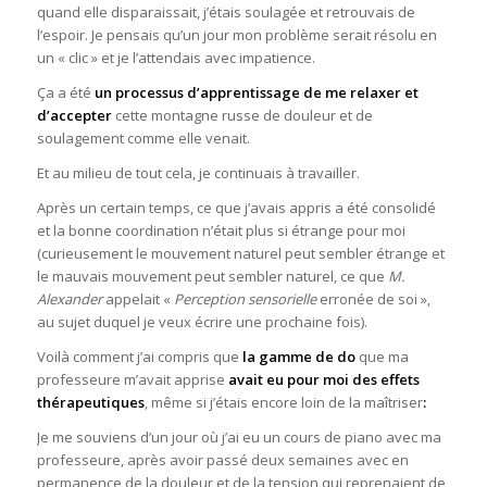
quand elle disparaissait, j’étais soulagée et retrouvais de
l’espoir. Je pensais qu’un jour mon problème serait résolu en
un « clic » et je l’attendais avec impatience.
Ça a été
un processus d’apprentissage de me relaxer et
d’accepter
cette montagne russe de douleur et de
soulagement comme elle venait.
Et au milieu de tout cela, je continuais à travailler.
Après un certain temps, ce que j’avais appris a été consolidé
et la bonne coordination n’était plus si étrange pour moi
(curieusement le mouvement naturel peut sembler étrange et
le mauvais mouvement peut sembler naturel, ce que
M.
Alexander
appelait «
Perception sensorielle
erronée de soi »,
au sujet duquel je veux écrire une prochaine fois).
Voilà comment j’ai compris que
la gamme de do
que ma
professeure m’avait apprise
avait eu pour moi des effets
thérapeutiques
, même si j’étais encore loin de la maîtriser
:
Je me souviens d’un jour où j’ai eu un cours de piano avec ma
professeure, après avoir passé deux semaines avec en
permanence de la douleur et de la tension qui reprenaient de