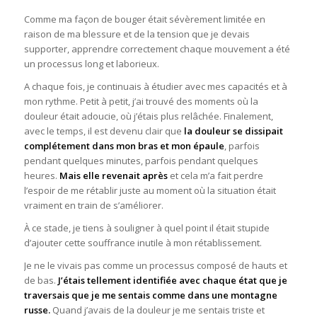
Comme ma façon de bouger était sévèrement limitée en
raison de ma blessure et de la tension que je devais
supporter, apprendre correctement chaque mouvement a été
un processus long et laborieux.
A chaque fois, je continuais à étudier avec mes capacités et à
mon rythme. Petit à petit, j’ai trouvé des moments où la
douleur était adoucie, où j’étais plus relâchée. Finalement,
avec le temps, il est devenu clair que
la douleur se dissipait
complétement dans mon bras et mon épaule
, parfois
pendant quelques minutes, parfois pendant quelques
heures.
Mais elle revenait
après
et cela m’a fait perdre
l’espoir de me rétablir juste au moment où la situation était
vraiment en train de s’améliorer.
À ce stade, je tiens à souligner à quel point il était stupide
d’ajouter cette souffrance inutile à mon rétablissement.
Je ne le vivais pas comme un processus composé de hauts et
de bas.
J’étais tellement identifiée avec chaque état que je
traversais que je me sentais comme dans une montagne
russe.
Quand j’avais de la douleur je me sentais triste et