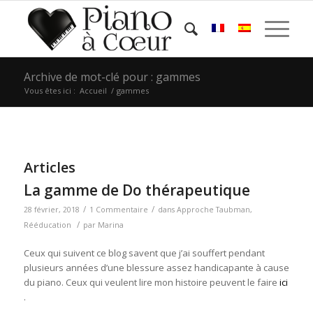
Archive de mot-clé pour : gammes
Vous êtes ici :
Accueil
/
gammes
Articles
La gamme de Do thérapeutique
/
/
28 février, 2018
1 Commentaire
dans
Approche Taubman
,
/
Rééducation
par
Marina
Ceux qui suivent ce blog savent que j’ai souffert pendant
plusieurs années d’une blessure assez handicapante à cause
du piano. Ceux qui veulent lire mon histoire peuvent le faire
ici
.