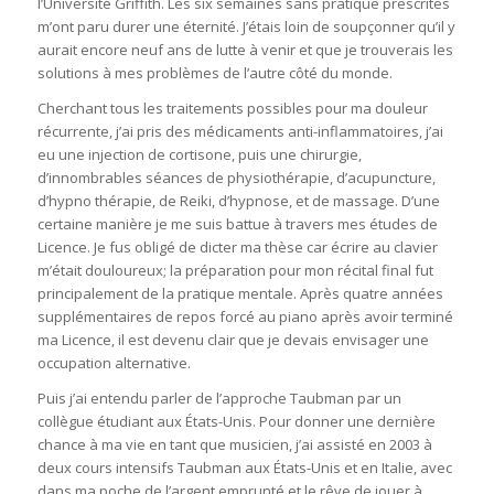
l’Université Griffith. Les six semaines sans pratique prescrites
m’ont paru durer une éternité. J’étais loin de soupçonner qu’il y
aurait encore neuf ans de lutte à venir et que je trouverais les
solutions à mes problèmes de l’autre côté du monde.
Cherchant tous les traitements possibles pour ma douleur
récurrente, j’ai pris des médicaments anti-inflammatoires, j’ai
eu une injection de cortisone, puis une chirurgie,
d’innombrables séances de physiothérapie, d’acupuncture,
d’hypno thérapie, de Reiki, d’hypnose, et de massage. D’une
certaine manière je me suis battue à travers mes études de
Licence. Je fus obligé de dicter ma thèse car écrire au clavier
m’était douloureux; la préparation pour mon récital final fut
principalement de la pratique mentale. Après quatre années
supplémentaires de repos forcé au piano après avoir terminé
ma Licence, il est devenu clair que je devais envisager une
occupation alternative.
Puis j’ai entendu parler de l’approche Taubman par un
collègue étudiant aux États-Unis. Pour donner une dernière
chance à ma vie en tant que musicien, j’ai assisté en 2003 à
deux cours intensifs Taubman aux États-Unis et en Italie, avec
dans ma poche de l’argent emprunté et le rêve de jouer à