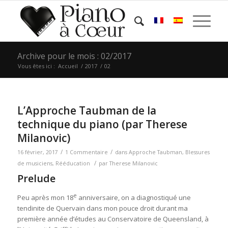
Archive pour le mois : 02/2017
Vous êtes ici :
Accueil
/
2017
/
02
L’Approche Taubman de la
technique du piano (par Therese
Milanovic)
/
/
16 février, 2017
1 Commentaire
dans
Approche Taubman
,
Blessures
/
de musiciens
,
Rééducation
par
Therese Milanovic
Prelude
e
Peu après mon 18
anniversaire, on a diagnostiqué une
tendinite de Quervain dans mon pouce droit durant ma
première année d’études au Conservatoire de Queensland, à