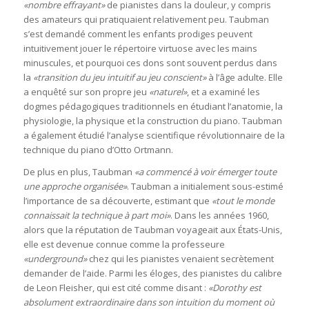
«nombre effrayant»
de pianistes dans la douleur, y compris
des amateurs qui pratiquaient relativement peu. Taubman
s’est demandé comment les enfants prodiges peuvent
intuitivement jouer le répertoire virtuose avec les mains
minuscules, et pourquoi ces dons sont souvent perdus dans
la
«transition du jeu intuitif au jeu conscient»
à l’âge adulte. Elle
a enquêté sur son propre jeu
«naturel»
, et a examiné les
dogmes pédagogiques traditionnels en étudiant l’anatomie, la
physiologie, la physique et la construction du piano. Taubman
a également étudié l’analyse scientifique révolutionnaire de la
technique du piano d’Otto Ortmann.
De plus en plus, Taubman
«a commencé à voir émerger toute
une approche organisée»
. Taubman a initialement sous-estimé
l’importance de sa découverte, estimant que
«tout le monde
connaissait la technique à part moi»
. Dans les années 1960,
alors que la réputation de Taubman voyageait aux États-Unis,
elle est devenue connue comme la professeure
«underground»
chez qui les pianistes venaient secrètement
demander de l’aide. Parmi les éloges, des pianistes du calibre
de Leon Fleisher, qui est cité comme disant :
«Dorothy est
absolument extraordinaire dans son intuition du moment où