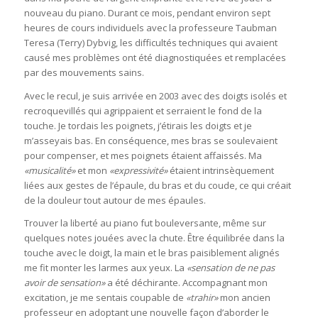
nouveau du piano. Durant ce mois, pendant environ sept
heures de cours individuels avec la professeure Taubman
Teresa (Terry) Dybvig, les difficultés techniques qui avaient
causé mes problèmes ont été diagnostiquées et remplacées
par des mouvements sains.
Avec le recul, je suis arrivée en 2003 avec des doigts isolés et
recroquevillés qui agrippaient et serraient le fond de la
touche. Je tordais les poignets, j’étirais les doigts et je
m’asseyais bas. En conséquence, mes bras se soulevaient
pour compenser, et mes poignets étaient affaissés. Ma
«musicalité»
et mon
«expressivité»
étaient intrinsèquement
liées aux gestes de l’épaule, du bras et du coude, ce qui créait
de la douleur tout autour de mes épaules.
Trouver la liberté au piano fut bouleversante, même sur
quelques notes jouées avec la chute. Être équilibrée dans la
touche avec le doigt, la main et le bras paisiblement alignés
me fit monter les larmes aux yeux. La
«sensation de ne pas
avoir de sensation»
a été déchirante. Accompagnant mon
excitation, je me sentais coupable de
«trahir»
mon ancien
professeur en adoptant une nouvelle façon d’aborder le