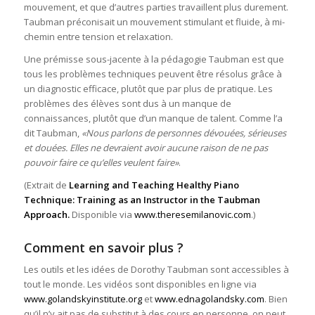
mouvement, et que d’autres parties travaillent plus durement.
Taubman préconisait un mouvement stimulant et fluide, à mi-
chemin entre tension et relaxation.
Une prémisse sous-jacente à la pédagogie Taubman est que
tous les problèmes techniques peuvent être résolus grâce à
un diagnostic efficace, plutôt que par plus de pratique. Les
problèmes des élèves sont dus à un manque de
connaissances, plutôt que d’un manque de talent. Comme l’a
dit Taubman,
«Nous parlons de personnes dévouées, sérieuses
et douées. Elles ne devraient avoir aucune raison de ne pas
pouvoir faire ce qu’elles veulent faire»
.
(Extrait de
Learning and Teaching Healthy Piano
Technique: Training as an Instructor in the Taubman
Approach.
Disponible via
www.theresemilanovic.com
.)
Comment en savoir plus ?
Les outils et les idées de Dorothy Taubman sont accessibles à
tout le monde. Les vidéos sont disponibles en ligne via
www.golandskyinstitute.org
et
www.ednagolandsky.com
. Bien
qu’il n’y ait pas de substitut à des cours en personne, on peut