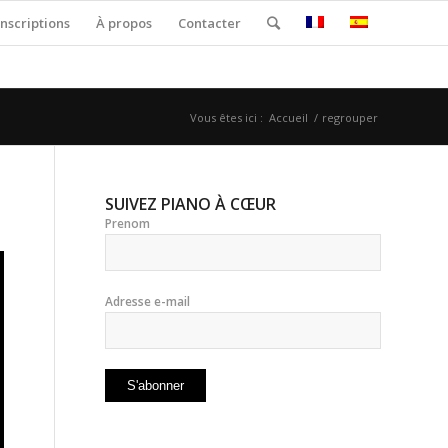
nscriptions
À propos
Contacter
Vous êtes ici :
Accueil
/
regrouper
SUIVEZ PIANO À CŒUR
Prenom
Adresse e-mail