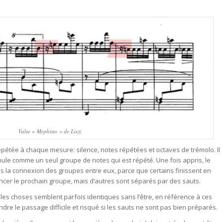
Valse « Mephisto » de Liszt.
pétée à chaque mesure: silence, notes répétées et octaves de trémolo. Il
mule comme un seul groupe de notes qui est répété. Une fois appris, le
s la connexion des groupes entre eux, parce que certains finissent en
cer le prochain groupe, mais d’autres sont séparés par des sauts.
les choses semblent parfois identiques sans l’être, en référence à ces
dre le passage difficile et risqué si les sauts ne sont pas bien préparés.