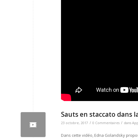
Sauts en staccato dans l
/
/
23 octobre, 2017
0 Commentaires
dans
Ap
Dans cette vidéo, Edna Golandsky propose 