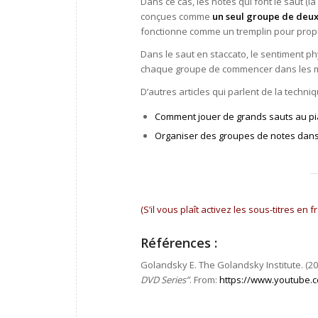
Dans ce cas, les notes qui font le saut (
conçues comme
un seul groupe de deux
fonctionne comme un tremplin pour propul
Dans le saut en staccato, le sentiment p
chaque groupe de commencer dans les me
D’autres articles qui parlent de la techni
Comment jouer de grands sauts au p
Organiser des groupes de notes dans 
(S’il vous plaît activez les sous-titres en 
Références :
Golandsky E. The Golandsky Institute. (20
DVD Series”
. From:
https://www.youtube.