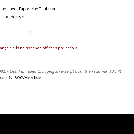
piano avec l’approche Taubman.
isto” de Liszt.
français s’ils ne sont pas affichés par défaut).
08).
« Liszt Fun railles Grouping an excerpt from the Taubman 10 DVD
/watch?v=RQ0VHMMfIsM