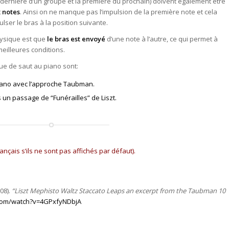
la dernière d’un groupe et la première du prochain) doivent également être
 notes
. Ainsi on ne manque pas l’impulsion de la première note et cela
ser le bras à la position suivante.
hysique est que
le bras est envoyé
d’une note à l’autre, ce qui permet à
illeures conditions.
que de saut au piano sont:
iano avec l’approche Taubman.
un passage de “Funérailles” de Liszt.
français s’ils ne sont pas affichés par défaut).
08).
“Liszt Mephisto Waltz Staccato Leaps an excerpt from the Taubman 10
com/watch?v=4GPxfyNDbjA