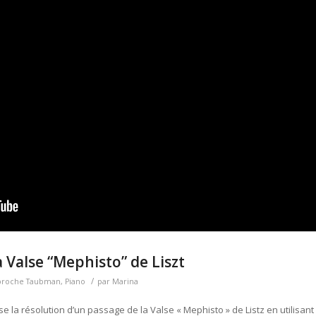
a Valse “Mephisto” de Liszt
/
proche Taubman
,
Piano
par
Marina
la résolution d’un passage de la Valse « Mephisto » de Listz en utilisant