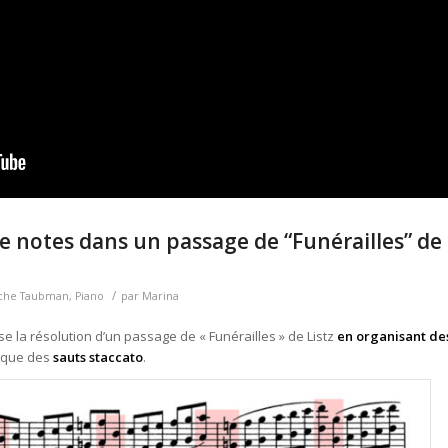
e notes dans un passage de “Funérailles” de
/
che Taubman
,
Piano
par
Marina
 la résolution d’un passage de « Funérailles » de Listz
en organisant de
nique des
sauts staccato
.