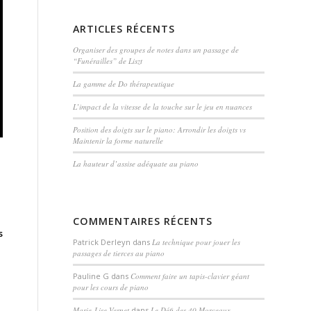
ARTICLES RÉCENTS
Organiser des groupes de notes dans un passage de
“Funérailles” de Liszt
La gamme de Do thérapeutique
L’impact de la vitesse de la touche sur le jeu en nuances
Position des doigts sur le piano: Arrondir les doigts vs
Maintenir la forme naturelle
La hauteur d’assise adéquate au piano
COMMENTAIRES RÉCENTS
s
Patrick Derleyn
dans
La technique pour jouer les
passages de tierces au piano
Pauline G
dans
Comment faire un tapis-clavier géant
pour les cours de piano
Marie-Lise Vernet
dans
Le Défi des 40 Morceaux