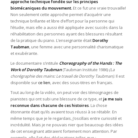
approche technique fondée sur les principes
biomécaniques du mouvement.
Et ce fut une vraie trouvaille!
Non seulement cette approche permet d’acquérir une
technique brillante et libre d’effort pour la personne qui
l’étudie, mais elle a aussi été appliquée avec succès dans la
réhabilitation des personnes ayant des blessures résultant
de la pratique du piano. L’enseignante était
Dorothy
Taubman
, une femme avec une personnalité charismatique
et exubérante.
Le documentaire s’intitule
Choreography of the Hands : The
Work of
Dorothy Taubman
(Taubman Institute 1986)
(La
chorégraphie des mains: Le travail de Dorothy Taubman)
. Il est
disponible sur
ce lien
, avec des sous-titres en français.
Tout au long de la vidéo, on peut voir des témoignages de
pianistes qui ont subi une blessure de ce type, et
je me suis
reconnue dans chacune de ces histoires
. La chose
étonnante était qu’ils avaient tous réussi à se rétablir. En
même temps que je le regardais, j’oscillais entre curiosité et
incrédulité. Mais je ne pouvais nier que beaucoup des idées
de cet enseignant attiraient fortement mon attention. Par
exemple, elle fait des déclarations telles que :