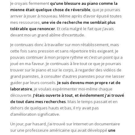
Je croyais fermement
qu’une blessure au piano comme la
mienne était quelque chose de réversible
, que je pourrais
arriver à jouer à nouveau. Même après d’avoir épuisé toutes
mes ressources,
une vie de recherche me semblait plus
tolérable que renoncer
. Et cela malgré le fait que j’avais
devant moi un grand abîme d’incertitude.
Je continuais donc à travailler sur mon rétablissement, mais
cette fois sans pression et sans répertoire très exigeant. Je
pouvais continuer à mon propre rythme et c’est un point qui a
joué en ma faveur. Je continuais à lire tout ce que je pourrais
trouver sur le piano et sur le corps, à regarder des vidéos de
grand pianistes, à consulter d’autres pianistes pour me laisser
guider par leurs conseils.
Je suis devenu mon propre rat de
laboratoire
, je voulais expérimenter moi-même chaque
découverte.
J’étais ouverte à tout, et évidemment j’ai trouvé
de tout dans mes recherches
. Mais le temps passait et en
dehors de quelques hauts et bas, il n’y avait pas
d’amélioration significative.
Un jour, par hasard, j’ai trouvé sur Internet un documentaire
sur une professeure américaine qui avait développé
une