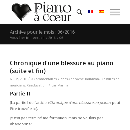
Archive pour le mois : 06/2016
Vous êtes ici :
Accueil
/
2016
/
06
Chronique d’une blessure au piano
(suite et fin)
/
/
6 juin, 2016
0 Commentaires
dans
Approche Taubman
,
Blessures de
/
musiciens
,
Rééducation
par
Marina
Partie II
(La partie I de l’article
«Chronique d’une blessure au piano»
peut
être trouvée
ici
).
Je n’ai pas terminé ma formation, mais ne voulais pas
abandonner.