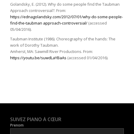
Golandsky, E. (2012). Why do some people find the Taubman
Approach controversial?. From:
https://ednagolandsky.com/2012/07/01/why-do-some-people-
find-the-taubman approach-controversial/
(accessed
05/04/2016).
Taubman Institute (1986). Choreography of the hands: The
work of Dorothy Taubman.
Amherst, MA: Sawmill River Productions. From:
https://youtu.be/suwdLaYBaAs
(accessed 01/04/2016).
SUIVEZ PIANO À CŒUR
Prenom