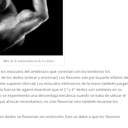
Mito de la independencia de los dedos
 los músculos del antebrazo que conectan con los tendones los
de los dedos (estirar y encorvar). Los flexores van por la parte inferior de
arte superior (dorsal). Los músculos intrínsecos de la mano también juega
la fuerza de agarre muestran que el 2 º y 4 º dedos son similares en su
o se experimenta una desventaja mecánica cuando se trata de utilizar el
ue al tocar necesitamos, no solo flexionar sino también levantar los
s dedos se flexionan sin restricción. Esto se debe a que los flexores