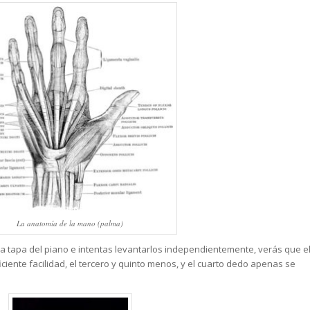
La anatomía de la mano (palma)
la tapa del piano e intentas levantarlos independientemente, verás que e
ente facilidad, el tercero y quinto menos, y el cuarto dedo apenas se