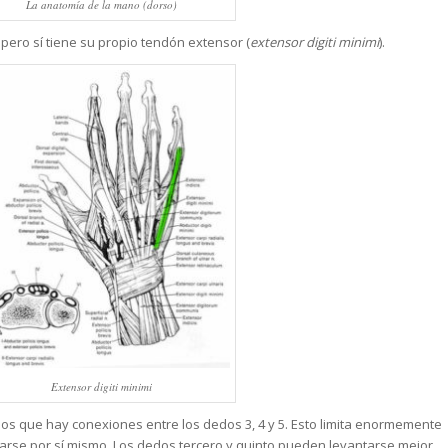
La anatomía de la mano (dorso)
pero sí tiene su propio tendón extensor (
extensor digiti minimi
).
Extensor digiti minimi
s que hay conexiones entre los dedos 3, 4 y 5. Esto limita enormemente
tarse por sí mismo. Los dedos tercero y quinto pueden levantarse mejor