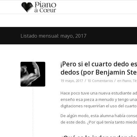
Listado mensual: mayo, 2017
¡Pero si el cuarto dedo e
dedos (por Benjamin Ste
/
/
19 mayo, 2017
10 Comentarios
en
Piano
,
Té
Hace poco tuve una nueva estudiante ad
enseño esa pieza a menudo y tengo una co
digitaciones requerirían el uso del cuarto
De algún modo, esta alumna había consegu
de este dedo. ¿Por qué tenía tanto mied