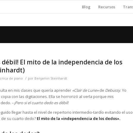
Blog
Recursos
Tran
s débil! El mito de la independencia de los
inhardt)
/
cnica de piano
por
Benjamin Steinhardt
ulta en mis clases que quería aprender
«Clair de Lune»
de
Debussy
. Yo
pia con las digitaciones. Ella se horrorizó al verla porque mis
 dedo. –
¡Pero si el cuarto dedo es débil!
ido llegar hasta el nivel de repertorio intermedio-tardío evitando el uso
o de su cuarto dedo?
El mito de la «independencia de los dedos».