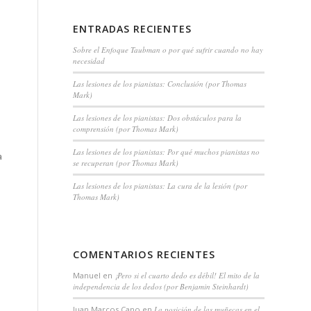
ENTRADAS RECIENTES
s
Sobre el Enfoque Taubman o por qué sufrir cuando no hay
necesidad
Las lesiones de los pianistas: Conclusión (por Thomas
Mark)
Las lesiones de los pianistas: Dos obstáculos para la
comprensión (por Thomas Mark)
Las lesiones de los pianistas: Por qué muchos pianistas no
a
se recuperan (por Thomas Mark)
Las lesiones de los pianistas: La cura de la lesión (por
Thomas Mark)
COMENTARIOS RECIENTES
Manuel
en
¡Pero si el cuarto dedo es débil! El mito de la
independencia de los dedos (por Benjamin Steinhardt)
Juan Marcos Cano
en
La posición de las muñecas en el