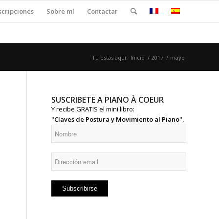
scripciones
Sobre mí
Contactar
Tú estás aquí:
Inicio
/
2017
/
mayo
SUSCRIBETE A PIANO À COEUR
Y recibe GRATIS el mini libro:
"Claves de Postura y Movimiento al Piano".