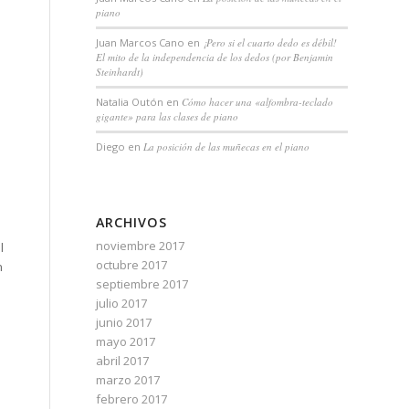
piano
Juan Marcos Cano
en
¡Pero si el cuarto dedo es débil!
El mito de la independencia de los dedos (por Benjamin
Steinhardt)
Natalia Outón
en
Cómo hacer una «alfombra-teclado
gigante» para las clases de piano
Diego
en
La posición de las muñecas en el piano
ARCHIVOS
noviembre 2017
l
octubre 2017
n
septiembre 2017
julio 2017
junio 2017
mayo 2017
abril 2017
marzo 2017
febrero 2017