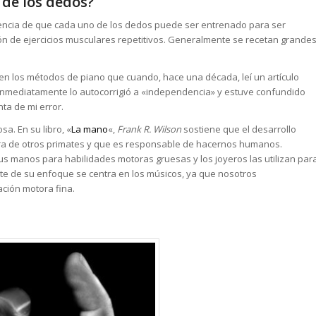
 de los dedos?
eencia de que cada uno de los dedos puede ser entrenado para ser
ón de ejercicios musculares repetitivos. Generalmente se recetan grande
a en los métodos de piano que cuando, hace una década, leí un artículo
 inmediatamente lo autocorrigió a «independencia» y estuve confundido
nta de mi error.
a. En su libro, «
La mano
«,
Frank R. Wilson
sostiene que el desarrollo
ara de otros primates y que es responsable de hacernos humanos.
us manos para habilidades motoras gruesas y los joyeros las utilizan par
rte de su enfoque se centra en los músicos, ya que nosotros
ción motora fina.