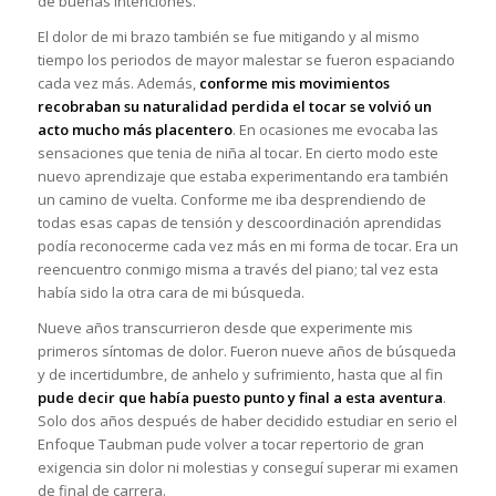
de buenas intenciones.
El dolor de mi brazo también se fue mitigando y al mismo
tiempo los periodos de mayor malestar se fueron espaciando
cada vez más. Además,
conforme mis movimientos
recobraban su naturalidad perdida el tocar se volvió un
acto mucho más placentero
. En ocasiones me evocaba las
sensaciones que tenia de niña al tocar. En cierto modo este
nuevo aprendizaje que estaba experimentando era también
un camino de vuelta. Conforme me iba desprendiendo de
todas esas capas de tensión y descoordinación aprendidas
podía reconocerme cada vez más en mi forma de tocar. Era un
reencuentro conmigo misma a través del piano; tal vez esta
había sido la otra cara de mi búsqueda.
Nueve años transcurrieron desde que experimente mis
primeros síntomas de dolor. Fueron nueve años de búsqueda
y de incertidumbre, de anhelo y sufrimiento, hasta que al fin
pude decir que había puesto punto y final a esta aventura
.
Solo dos años después de haber decidido estudiar en serio el
Enfoque Taubman pude volver a tocar repertorio de gran
exigencia sin dolor ni molestias y conseguí superar mi examen
de final de carrera.