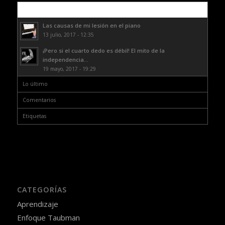
Lo más leído
Las causas de mi lesión en el piano
13 julio, 2017 - 12:35
¡Pero si el cuarto dedo es débil! El mito de la
independencia...
19 mayo, 2017 - 19:29
Lo último
Comentarios
Etiquetas
CATEGORÍAS
Aprendizaje
Enfoque Taubman