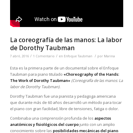
La coreografía de las manos: La labor
de Dorothy Taubman
/
/
/
7 abril, 2016
1 Comentario
en
Enfoque Taubman
por
Marina
Esta es la primera parte de un documental sobre el Enfoque
Taubman para piano titulado
«Choreography of the Hands:
The Work of Dorothy Taubman»
(Coreografía de las manos: La
labor de Dorothy Taubman).
Dorothy Taubman fue una pianista y pedagoga americana
que durante más de 60 años desarrolló un método para tocar
el piano con gran facilidad, libre de tensiones, fatiga o dolor.
Combinaba una comprensión profunda de los
aspectos
anatómicos y fisiológicos del cuerpo
junto con un amplio
conocimiento sobre las
posibilidades mecánicas del piano
.