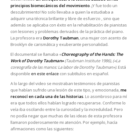
principios biomecánicos del movimiento
. ¡Y fue todo un
descubrimiento! No solo llevaba a quien la estudiaba a
adquirir una técnica brillante y libre de esfuerzo , sino que
además se aplicaba con éxito en la rehabilitación de pianistas
con lesiones y problemas derivados de la práctica del piano.
La profesora era
Dorothy Taubman
, una mujer con acento de
Brooklyn de carismática y exuberante personalidad.
El documental se llamaba «
Choreography of the Hands: The
Work of Dorothy Taubman»
(Taubman Institute 1986), («La
coreografía de las manos: La labor de Dorothy Taubman»).
Está
disponible
en este enlace
con subtítulos en español.
A lo largo del video se mostraban testimonios de pianistas
que habían sufrido una lesión de este tipo, y emocionada,
me
reconocí en cada una de las historias
. Lo asombroso para mí
era que todos ellos habían logrado recuperarse. Conforme lo
veía iba oscilando entre la curiosidad y la incredulidad. Pero
no podía negar que muchas de las ideas de esta profesora
llamaron poderosamente mi atención. Por ejemplo, hacía
afirmaciones como las siguientes: