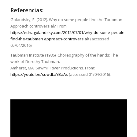
Referencias:
Golandsky, E. (2012). Why do some people find the Taubman
Approach controversial?. From:
https://ednagolandsky.com/2012/07/01/why-do-some-people-
find-the-taubman approach-controversial/
(accessed
05/04/2016).
Taubman Institute (1986). Choreography of the hands: The
work of Dorothy Taubman.
Amherst, MA: Sawmill River Productions. From:
https://youtu.be/suwdLaYBaAs
(accessed 01/04/2016).