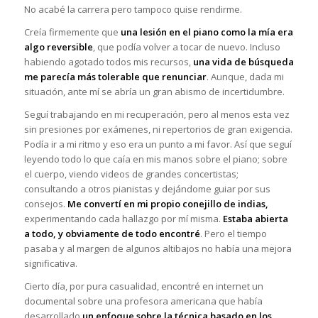
No acabé la carrera pero tampoco quise rendirme.
Creía firmemente que
una lesión en el piano como la mía era
algo reversible
, que podía volver a tocar de nuevo. Incluso
habiendo agotado todos mis recursos,
una vida de búsqueda
me parecía más tolerable que renunciar
. Aunque, dada mi
situación, ante mí se abría un gran abismo de incertidumbre.
Seguí trabajando en mi recuperación, pero al menos esta vez
sin presiones por exámenes, ni repertorios de gran exigencia.
Podía ir a mi ritmo y eso era un punto a mi favor. Así que seguí
leyendo todo lo que caía en mis manos sobre el piano; sobre
el cuerpo, viendo videos de grandes concertistas;
consultando a otros pianistas y dejándome guiar por sus
consejos.
Me convertí en mi propio conejillo de indias,
experimentando cada hallazgo por mí misma.
Estaba abierta
a todo, y obviamente de todo encontré
. Pero el tiempo
pasaba y al margen de algunos altibajos no había una mejora
significativa.
Cierto día, por pura casualidad, encontré en internet un
documental sobre una profesora americana que había
desarrollado
un enfoque sobre la técnica basado en
los