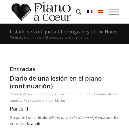
Listado de la etiqueta: Choreography of the Hands
Tú estás aquí:
Inicio
/
Choreography of the Hands
Entradas
Diario de una lesión en el piano
(continuación)
/
/
10 abril, 2016
0 Comentarios
en
Enfoque Taubman
,
Lesiones de los
/
músicos
,
Reeducación
por
Marina
Parte II
(La parte I del artículo
«Diario de una lesión en el piano»
puedes
encontrarla
aquí
).