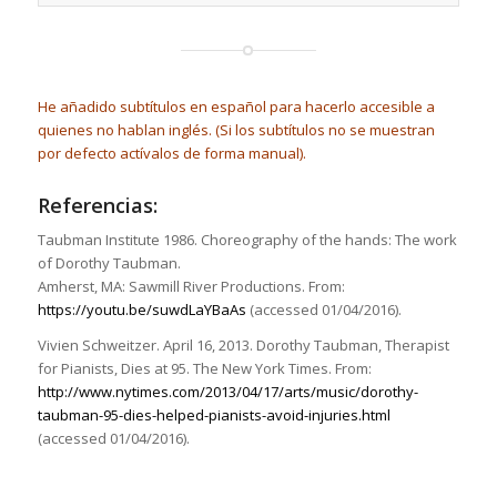
He añadido subtítulos en español para hacerlo accesible a
quienes no hablan inglés. (Si los subtítulos no se muestran
por defecto actívalos de forma manual).
Referencias:
Taubman Institute 1986. Choreography of the hands: The work
of Dorothy Taubman.
Amherst, MA: Sawmill River Productions. From:
https://youtu.be/suwdLaYBaAs
(accessed 01/04/2016).
Vivien Schweitzer. April 16, 2013. Dorothy Taubman, Therapist
for Pianists, Dies at 95. The New York Times. From:
http://www.nytimes.com/2013/04/17/arts/music/dorothy-
taubman-95-dies-helped-pianists-avoid-injuries.html
(accessed 01/04/2016).