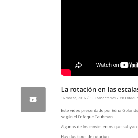
La rotación en las escala
/
/
16 marzo, 2016
10 Comentarios
en
Enfoqu
Este video presentado por Edna Golandsky
según el Enfoque Taubman.
Algunos de los movimientos que subyac
Hay dos tipos de rotación: