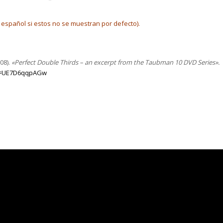
en español si estos no se muestran por defecto).
08).
«Perfect Double Thirds – an excerpt from the Taubman 10 DVD Series».
?v=UE7D6qqpAGw