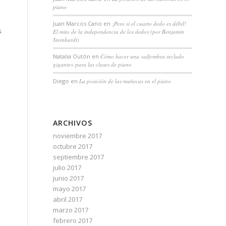
piano
Juan Marcos Cano
en
¡Pero si el cuarto dedo es débil!
s
El mito de la independencia de los dedos (por Benjamin
Steinhardt)
Natalia Outón
en
Cómo hacer una «alfombra-teclado
gigante» para las clases de piano
a
Diego
en
La posición de las muñecas en el piano
ARCHIVOS
noviembre 2017
octubre 2017
septiembre 2017
julio 2017
junio 2017
mayo 2017
abril 2017
marzo 2017
febrero 2017