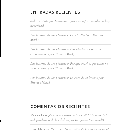
ENTRADAS RECIENTES
Sobre el Enfoque Taubman o por qué sufrir cuando no hay
necesidad
Las lesiones de los pianistas: Conclusión (por Thomas
Mark)
Las lesiones de los pianistas: Dos obstáculos para la
comprensión (por Thomas Mark)
Las lesiones de los pianistas: Por qué muchos pianistas no
se recuperan (por Thomas Mark)
Las lesiones de los pianistas: La cura de la lesión (por
Thomas Mark)
COMENTARIOS RECIENTES
Manuel
en
¡Pero si el cuarto dedo es débil! El mito de la
independencia de los dedos (por Benjamin Steinhardt)
a
.
Juan Marcos Cano
en
La posición de las muñecas en el