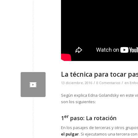
La técnica para tocar pas
/
/
13 diciembre, 2016
0 Comentarios
en
Enfo
Según explica Edna Golandsky en este vi
son los siguientes:
er
1
paso: La rotación
En los pasajes de terceras y otros grupo
el pulgar
. Si ejecutamos una tercera con