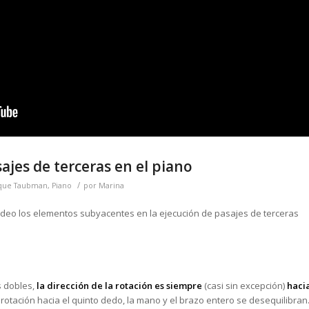
ajes de terceras en el piano
/
que Taubman
,
Piano
por
Marina
deo los elementos subyacentes en la ejecución de pasajes de terceras
s dobles,
la dirección de la rotación es siempre
(casi sin excepción)
haci
 rotación hacia el quinto dedo, la mano y el brazo entero se desequilibran