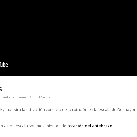
s
/
e Taubman
,
Piano
por
Marina
 muestra la utilización correcta de la rotación en la escala de Do mayor
en a una escala son movimientos de
rotación del antebrazo
.