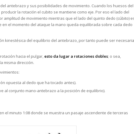
ra del antebrazo y sus posibilidades de movimiento. Cuando los huesos del
 producir la rotación el cubito se mantiene como eje. Por eso el lado del
or amplitud de movimiento mientras que el lado del quinto dedo (cúbito) e
que en el momento del ataque la mano queda equilibrada sobre cada dedo
ón kinestésica del equilibrio del antebrazo, por tanto puede ser necesari
rotación hacia el pulgar,
esto da lugar a rotaciones dobles
; o sea,
la misma dirección.
ovimientos:
ción opuesta al dedo que ha tocado antes).
 al conjunto mano-antebrazo a la posición de equilibrio).
o en el minuto 1:08 donde se muestra un pasaje ascendente de terceras