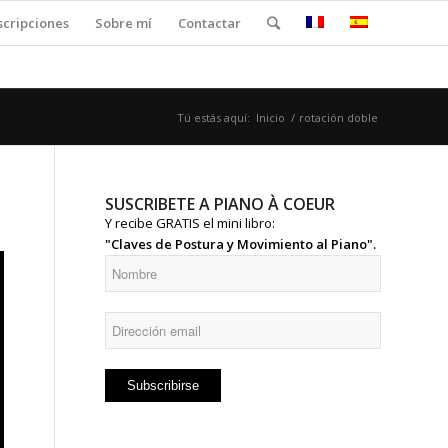
scripciones
Sobre mí
Contactar
Tú estás aquí:
Inicio
/
rotación doble
SUSCRIBETE A PIANO À COEUR
Y recibe GRATIS el mini libro:
"Claves de Postura y Movimiento al Piano".