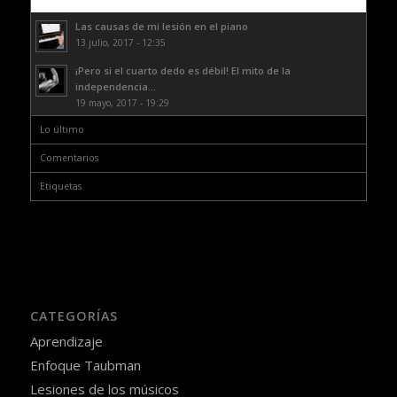
Las causas de mi lesión en el piano
13 julio, 2017 - 12:35
¡Pero si el cuarto dedo es débil! El mito de la
independencia...
19 mayo, 2017 - 19:29
Lo último
Comentarios
Etiquetas
CATEGORÍAS
Aprendizaje
Enfoque Taubman
Lesiones de los músicos