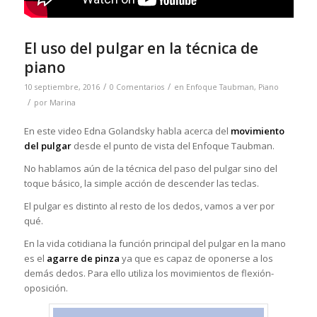
El uso del pulgar en la técnica de
piano
/
/
10 septiembre, 2016
0 Comentarios
en
Enfoque Taubman
,
Piano
/
por
Marina
En este video Edna Golandsky habla acerca del
movimiento
del pulgar
desde el punto de vista del Enfoque Taubman.
No hablamos aún de la técnica del paso del pulgar sino del
toque básico, la simple acción de descender las teclas.
El pulgar es distinto al resto de los dedos, vamos a ver por
qué.
En la vida cotidiana la función principal del pulgar en la mano
es el
agarre de pinza
ya que es capaz de oponerse a los
demás dedos. Para ello utiliza los movimientos de flexión-
oposición.